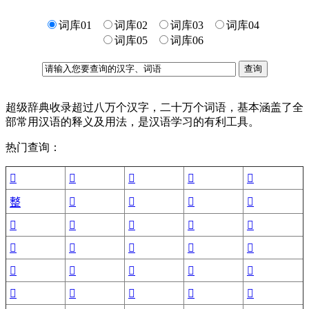
词库01
词库02
词库03
词库04
词库05
词库06
查询
超级辞典收录超过八万个汉字，二十万个词语，基本涵盖了全
部常用汉语的释义及用法，是汉语学习的有利工具。
热门查询：
𢿦
𢿧
𢿨
𢿩
𢿪
𢿬
𢿮
𢿯
𢿰
𢿫
𢿱
𢿲
𢿳
𢿴
𢿵
𢿷
𢿸
𢿹
𢿻
𢿼
𢿽
𢿾
𢿿
𣀀
𣀁
𣀂
𣀄
𣀅
𣀆
𣀈