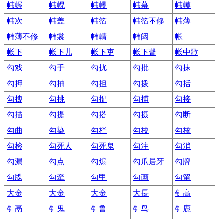
帏幄
帏幌
帏幔
帏幕
帏幙
帏次
帏盖
帏箔
帏箔不修
帏薄
帏薄不修
帏裳
帏輤
帏闼
帐
帐下
帐下儿
帐下吏
帐下督
帐中歌
勾戏
勾手
勾扰
勾批
勾抹
勾押
勾抽
勾担
勾拨
勾括
勾拽
勾挑
勾捉
勾捕
勾接
勾描
勾提
勾搭
勾摄
勾断
勾曲
勾染
勾栏
勾校
勾核
勾检
勾死人
勾死鬼
勾注
勾消
勾漏
勾点
勾煽
勾爪居牙
勾牌
勾牒
勾牵
勾甲
勾画
勾留
大金
大金
大金
大長
钅高
钅鬲
钅鬼
钅鲁
钅鸟
钅鹿