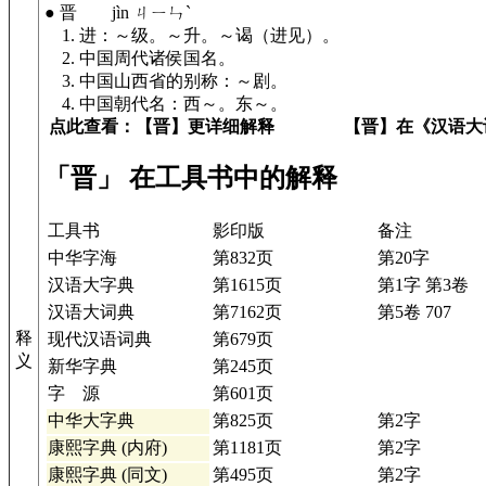
● 晋 jìn ㄐㄧㄣˋ
1. 进：～级。～升。～谒（进见）。
2. 中国周代诸侯国名。
3. 中国山西省的别称：～剧。
4. 中国朝代名：西～。东～。
点此查看：【晋】更详细解释
【晋】在《汉语大
「晋」 在工具书中的解释
工具书
影印版
备注
中华字海
第832页
第20字
汉语大字典
第1615页
第1字 第3卷
汉语大词典
第7162页
第5卷 707
释
现代汉语词典
第679页
义
新华字典
第245页
字 源
第601页
中华大字典
第825页
第2字
康熙字典 (内府)
第1181页
第2字
康熙字典 (同文)
第495页
第2字