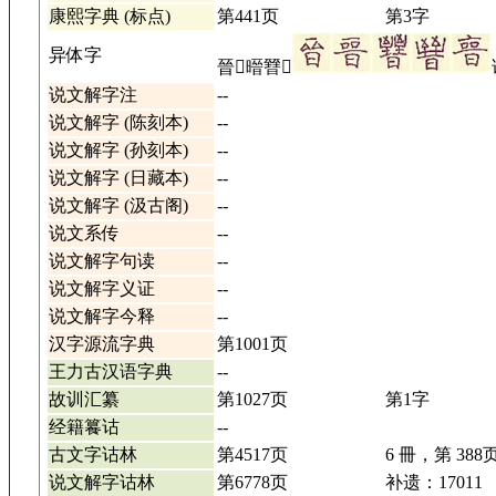
康熙字典 (标点)
第441页
第3字
异体字
晉𡥨㬐㬜𣌇
说文解字注
--
说文解字 (陈刻本)
--
说文解字 (孙刻本)
--
说文解字 (日藏本)
--
说文解字 (汲古阁)
--
说文系传
--
说文解字句读
--
说文解字义证
--
说文解字今释
--
汉字源流字典
第1001页
王力古汉语字典
--
故训汇纂
第1027页
第1字
经籍籑诂
--
古文字诂林
第4517页
6 冊，第 388
说文解字诂林
第6778页
补遗：17011