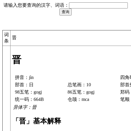
请输入您要查询的汉字、词语：
词
晋
条
晋
拼音：jìn
四角码
部首：日
总笔画：10
部首
98五笔：gogj
86五笔：gogj
郑码：
统一码：664B
仓颉：mca
笔顺：
异体字：晉
「晋」基本解释