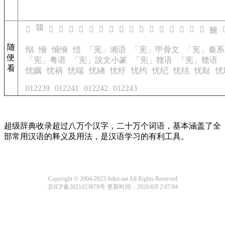
𩒐
𩒏
𩒑
𩒓
𩒔
𩒕
𩒗
𩒘
𩒙
𩒚
𩒛
𩒜
𩒝
𨍸
𨍹
𨍺
𨍻
𨍼

𨍽
随
愵
愶
愶愶
愷
「宪」湘语
「宪」甲骨文
「宪」秦系
便
「宪」粤语
「宪」說文小篆
「宪」赣语
「宪」赣语
看
忧瞩
忧祸
忧端
忧緖
忧纡
忧约
忧纪
忧结
忧耻
忧
012239
012241
012242
012243
超级辞典收录超过八万个汉字，二十万个词语，基本涵盖了全
部常用汉语的释义及用法，是汉语学习的有利工具。
Copyright © 2004-2023 Sdict.net All Rights Reserved
京ICP备2021023879号
更新时间：2026/8/8 2:07:04