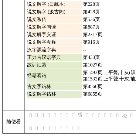
说文解字 (日藏本)
第228页
说文解字 (汲古阁)
第428页
说文系传
第536页
说文解字句读
第887页
说文解字义证
第2317页
说文解字今释
第916页
汉字源流字典
--
王力古汉语字典
第433页
故训汇纂
第1027页
第1493页 上平聲,十灰(韻
经籍籑诂
第1532页 上平聲,十灰,補
古文字诂林
第4566页
说文解字诂林
第6855页
𣗄
𣖼
𣖽
𣖾
𣖿
𣗀
𣗁
𣗂
𣗃
𣗅
𣗆
𣗇
𣗈
𣗉
𣗊
𣗌
𣗋
随便看
𣹪
𣹫
𣹬
𣹬
𣹭
𣹮
𣹮
𣹯
𣹰