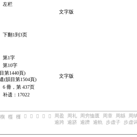
左栏
文字版
下翻1到3页
第1字
第10字
目第1440頁)
文字版
遺(韻目第1504頁)
6 冊，第 437页
补遗：17022
周盈
周礼
周穷恤匮
周章
周緜
周
𣗐
𣗑
𣗓
𣄞
𣄟
𣗍
𣗎
𣗏
逾跨
逾跻
逾躋
逾軌
步虚子
步虚