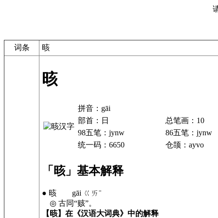
词条
晐
晐
拼音：gāi
部首：日
总笔画：10
98五笔：jynw
86五笔：jynw
统一码：6650
仓颉：ayvo
「晐」基本解释
● 晐 gāi ㄍㄞˉ
◎ 古同“赅”。
【晐】在《汉语大词典》中的解释