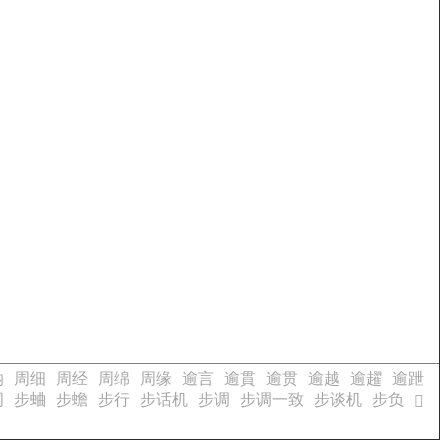
纳
周细
周经
周绵
周缘
逾言
逾貫
逾贯
逾越
逾趯
逾跇
词
步蛐
步蟾
步行
步话机
步调
步调一致
步谈机
步负
𣹩