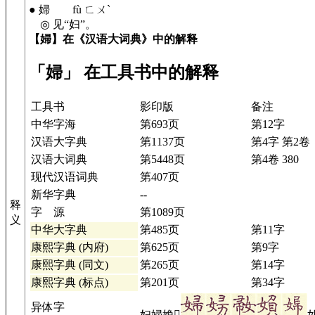
● 婦 fù ㄈㄨˋ
◎ 见“妇”。
【婦】在《汉语大词典》中的解释
「婦」 在工具书中的解释
工具书
影印版
备注
中华字海
第693页
第12字
汉语大字典
第1137页
第4字 第2卷
汉语大词典
第5448页
第4卷 380
现代汉语词典
第407页
新华字典
--
释
字 源
第1089页
义
中华大字典
第485页
第11字
康熙字典 (内府)
第625页
第9字
康熙字典 (同文)
第265页
第14字
康熙字典 (标点)
第201页
第34字
异体字
妇婦媍𢽰