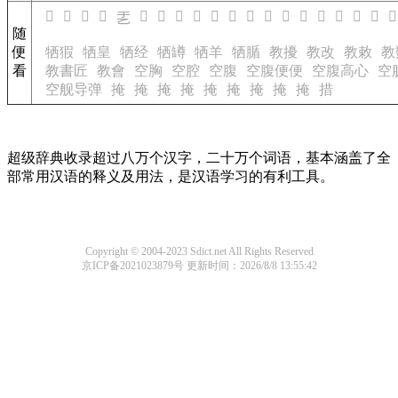
𠃐
𠃒
𠃔
𠃖
𠃘
𠃙
𠃜
𠃝
𠃟
𠃡
𠃢
𠃣
𠃤
𠃥
𠃦
𠃧
𠃩
𠃪
𠃫
𠃗
随
便
牺猳
牺皇
牺经
牺罇
牺羊
牺腯
教擾
教改
教敕
教
看
教書匠
教會
空胸
空腔
空腹
空腹便便
空腹高心
空
空舰导弹
掩
掩
掩
掩
掩
掩
掩
掩
掩
措
超级辞典收录超过八万个汉字，二十万个词语，基本涵盖了全
部常用汉语的释义及用法，是汉语学习的有利工具。
Copyright © 2004-2023 Sdict.net All Rights Reserved
京ICP备2021023879号
更新时间：2026/8/8 13:55:42