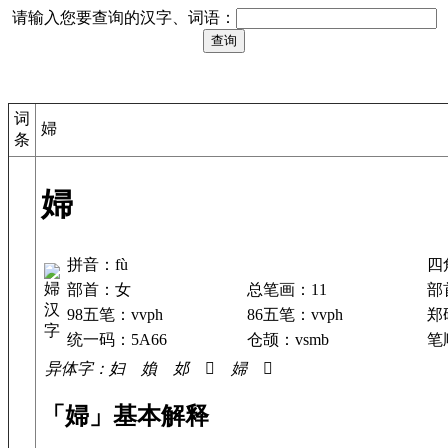
请输入您要查询的汉字、词语：
词
婦
条
婦
拼音：fù
四
部首：女
总笔画：11
部
98五笔：vvph
86五笔：vvph
郑
统一码：5A66
仓颉：vsmb
笔顺
异体字：妇 媍 邚 𡞒 婦 𢽰
「婦」基本解释