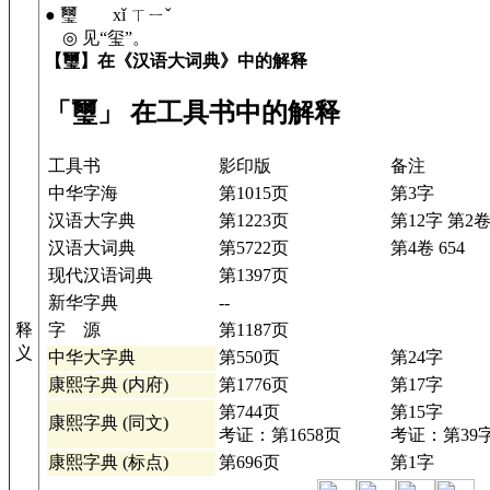
● 璽 xǐ ㄒㄧˇ
◎ 见“玺”。
【璽】在《汉语大词典》中的解释
「璽」 在工具书中的解释
工具书
影印版
备注
中华字海
第1015页
第3字
汉语大字典
第1223页
第12字 第2
汉语大词典
第5722页
第4卷 654
现代汉语词典
第1397页
新华字典
--
字 源
第1187页
释
义
中华大字典
第550页
第24字
康熙字典 (内府)
第1776页
第17字
第744页
第15字
康熙字典 (同文)
考证：第1658页
考证：第39
康熙字典 (标点)
第696页
第1字