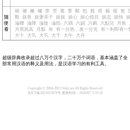
䙮
䙯
䙰
䙱
䙲
䙳
䙴
䙵
䙶
䙸
䙹
䙺
䙻
䙼
䙽
随
䚈
娱兽
娱妻弄子
娱娱
娱心
娱心悦目
娱志
娱快
便
淪鑠
淪降
淪陰
淪陷
六鶂
六鷁
六鹢
六點兒
月鱼
看
月黑风高
月黥
有
有一分热，发一分光
有一利即有一
大十
大卂
大卂
大千
大午
大卉
超级辞典收录超过八万个汉字，二十万个词语，基本涵盖了全
部常用汉语的释义及用法，是汉语学习的有利工具。
Copyright © 2004-2023 Sdict.net All Rights Reserved
京ICP备2021023879号
更新时间：2026/8/7 5:33:19