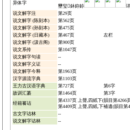
异体字
壐玺𤫆鈢鉨鉩
说文解字注
第29页
说文解字 (陈刻本)
第562页
说文解字 (孙刻本)
第475页
说文解字 (日藏本)
第467页
左栏
说文解字 (汲古阁)
第900页
说文系传
第1047页
说文解字句读
--
说文解字义证
--
说文解字今释
第1963页
汉字源流字典
第1103页
王力古汉语字典
第727页
第6字
故训汇纂
第1464页
第3字
第4337页 上聲,四紙下(韻目第4266頁
经籍籑诂
第4409页 上聲,四紙,下補遺(韻目第4
古文字诂林
--
说文解字诂林
--