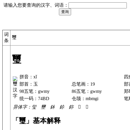
请输入您要查询的汉字、词语：
词
璽
条
璽
拼音：xǐ
四
部首：玉
总笔画：19
部
98五笔：gwmy
86五笔：gwmy
郑
统一码：74BD
仓颉：mbmgi
笔顺
异体字：玺 壐 鈢 鉩 鉨 𤨐 𤫆
「璽」基本解释