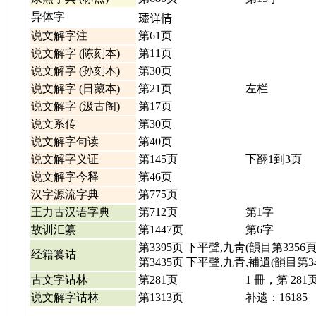
异体字
𤫩详情
说文解字注
第61页
说文解字 (陈刻本)
第11页
说文解字 (孙刻本)
第30页
说文解字 (日藏本)
第21页
左栏
说文解字 (汲古阁)
第17页
说文系传
第30页
说文解字句读
第40页
说文解字义证
第145页
下翻1到3页
说文解字今释
第46页
汉字源流字典
第775页
王力古汉语字典
第712页
第1字
故训汇纂
第1447页
第6字
第3395页 下平聲,九靑(韻目第3356頁
经籍籑诂
第3435页 下平聲,九青,補遺(韻目第34
古文字诂林
第281页
1 冊，第 281
说文解字诂林
第1313页
补遗：16185