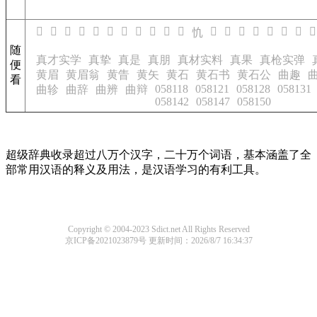
𢖰
𢖱
𢖲
𢖳
𢖵
𢖸
𢖹
𢖺
𢖻
𢖼
𢖽
𢖿
𢗀
𢗁
𢗂
𢗃
𢗄
𢗅
𢗆
𢖾
随
真才实学
真挚
真是
真朋
真材实料
真果
真枪实弹
便
黄眉
黄眉翁
黄眚
黄矢
黄石
黄石书
黄石公
曲趣
看
058118
058121
058128
058131
曲轸
曲辞
曲辨
曲辩
058142
058147
058150
超级辞典收录超过八万个汉字，二十万个词语，基本涵盖了全
部常用汉语的释义及用法，是汉语学习的有利工具。
Copyright © 2004-2023 Sdict.net All Rights Reserved
京ICP备2021023879号
更新时间：2026/8/7 16:34:37