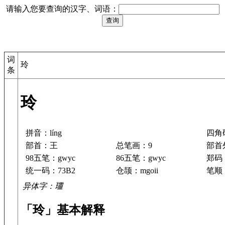
请输入您要查询的汉字、词语：
词
玲
条
玲
拼音：líng
四角码
部首：王
总笔画：9
部首
98五笔：gwyc
86五笔：gwyc
郑码
统一码：73B2
仓颉：mgoii
笔顺：
异体字：𤫩
「玲」基本解释