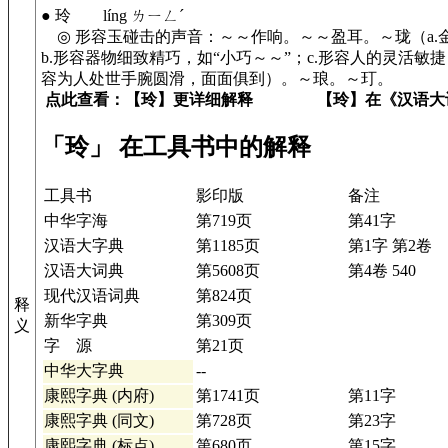
● 玲 líng ㄌㄧㄥˊ
◎ 形容玉碰击的声音：～～作响。～～盈耳。～珑（a.
b.形容器物细致精巧，如“小巧～～”；c.形容人的灵活敏
容为人处世手腕圆滑，面面俱到）。～琅。～玎。
点此查看：【玲】更详细解释
【玲】在《汉语大
「玲」 在工具书中的解释
工具书
影印版
备注
中华字海
第719页
第41字
汉语大字典
第1185页
第1字 第2卷
汉语大词典
第5608页
第4卷 540
现代汉语词典
第824页
释
新华字典
第309页
义
字 源
第21页
中华大字典
--
康熙字典 (内府)
第1741页
第11字
康熙字典 (同文)
第728页
第23字
康熙字典 (标点)
第680页
第15字