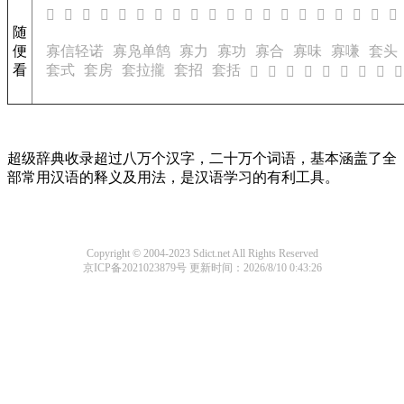
𨻯
𨻰
𨻱
𨻲
𨻳
𨻴
𨻵
𨻸
𨻹
𪦤
𪦥
𪦦
𪦧
𪦨
𪦩
𪦪
𪦫
𪢣
𪢤
𪢦
随
便
寡信轻诺
寡凫单鹄
寡力
寡功
寡合
寡味
寡嗛
套头
看
套式
套房
套拉攏
套招
套括
𦗠
𦗡
𦗢
𦗣
𦗤
𦗥
𦗦
𦗧
𦗨
超级辞典收录超过八万个汉字，二十万个词语，基本涵盖了全
部常用汉语的释义及用法，是汉语学习的有利工具。
Copyright © 2004-2023 Sdict.net All Rights Reserved
京ICP备2021023879号
更新时间：2026/8/10 0:43:26