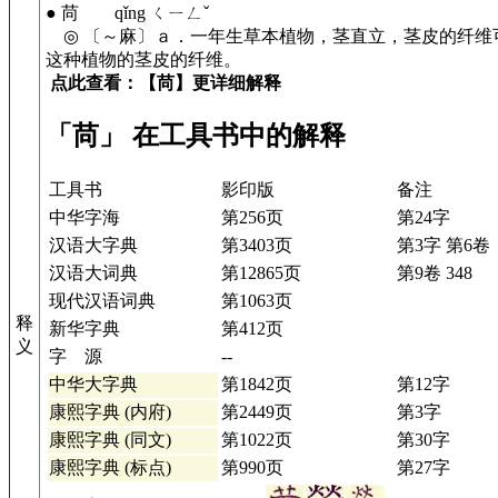
● 苘 qǐng ㄑㄧㄥˇ
◎ 〔～麻〕ａ．一年生草本植物，茎直立，茎皮的纤维
这种植物的茎皮的纤维。
点此查看：【苘】更详细解释
「苘」 在工具书中的解释
工具书
影印版
备注
中华字海
第256页
第24字
汉语大字典
第3403页
第3字 第6卷
汉语大词典
第12865页
第9卷 348
现代汉语词典
第1063页
释
新华字典
第412页
义
字 源
--
中华大字典
第1842页
第12字
康熙字典 (内府)
第2449页
第3字
康熙字典 (同文)
第1022页
第30字
康熙字典 (标点)
第990页
第27字