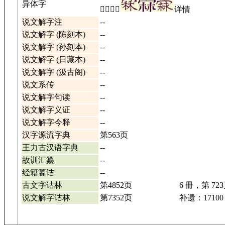
异体字
𣘑檾𤍔䔛
详情
说文解字注
--
说文解字 (陈刻本)
--
说文解字 (孙刻本)
--
说文解字 (日藏本)
--
说文解字 (汲古阁)
--
说文系传
--
说文解字句读
--
说文解字义证
--
说文解字今释
--
汉字源流字典
第563页
王力古汉语字典
--
故训汇纂
--
经籍籑诂
--
古文字诂林
第4852页
6 冊，第 72
说文解字诂林
第7352页
补遗：17100