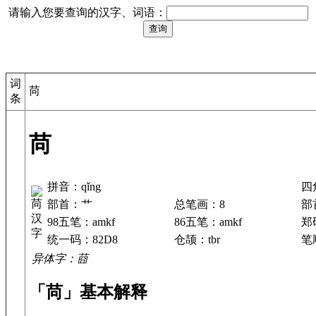
请输入您要查询的汉字、词语：
词
苘
条
苘
拼音：qǐng
四
部首：艹
总笔画：8
部
98五笔：amkf
86五笔：amkf
郑
统一码：82D8
仓颉：tbr
笔顺
异体字：莔
「苘」基本解释