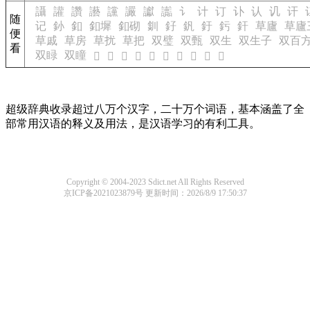
讘
讙
讚
讛
讜
讝
讞
讟
讠
计
订
讣
认
讥
讦
随
记
釥
釦
釦墀
釦砌
釧
釨
釩
釪
釫
釬
草廬
草廬
便
草戚
草房
草扰
草把
双璧
双甄
双生
双生子
双百
看
双睩
双瞳
𰨑
𰨒
𰨓
𰨔
𰨕
𰨖
𰨗
𰨘
𰨙
𰨚
超级辞典收录超过八万个汉字，二十万个词语，基本涵盖了全
部常用汉语的释义及用法，是汉语学习的有利工具。
Copyright © 2004-2023 Sdict.net All Rights Reserved
京ICP备2021023879号
更新时间：2026/8/9 17:50:37