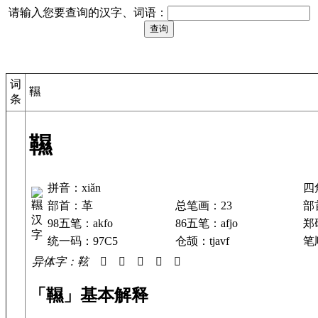
请输入您要查询的汉字、词语：
词
韅
条
韅
拼音：xiǎn
四
部首：革
总笔画：23
部
98五笔：akfo
86五笔：afjo
郑
统一码：97C5
仓颉：tjavf
笔顺
异体字：䩙 𩌹 𩌺 𩎌 𩎍 𩏰
「韅」基本解释