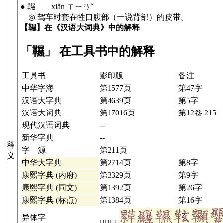
● 韅 xiǎn ㄒㄧㄢˇ
◎ 驾车时套在牲口腹部（一说背部）的皮带。
【韅】在《汉语大词典》中的解释
「韅」 在工具书中的解释
工具书
影印版
备注
中华字海
第1577页
第47字
汉语大字典
第4639页
第5字
汉语大词典
第17016页
第12卷 215
现代汉语词典
--
新华字典
--
释
字 源
第211页
义
中华大字典
第2714页
第8字
康熙字典 (内府)
第3329页
第9字
康熙字典 (同文)
第1392页
第26字
康熙字典 (标点)
第1384页
第16字
异体字
𩌹𩌺𩎍𩏰