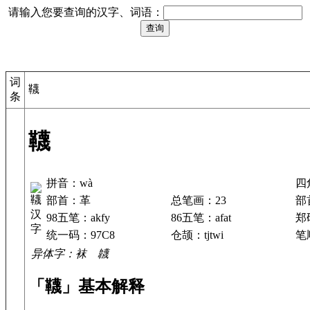
请输入您要查询的汉字、词语：
词
韈
条
韈
拼音：wà
四
部首：革
总笔画：23
部
98五笔：akfy
86五笔：afat
郑
统一码：97C8
仓颉：tjtwi
笔顺
异体字：袜 韤
「韈」基本解释