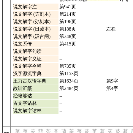
说文解字注
第941页
说文解字 (陈刻本)
第214页
说文解字 (孙刻本)
第196页
说文解字 (日藏本)
第188页
左栏
说文解字 (汲古阁)
第348页
说文系传
第415页
说文解字句读
--
说文解字义证
--
说文解字今释
第735页
汉字源流字典
第1153页
王力古汉语字典
第1634页
第9字
故训汇纂
第2484页
第4字
经籍籑诂
--
古文字诂林
--
说文解字诂林
--
華
菰
菱
菲
菳
菴
菵
菶
菷
菸
菹
菺
菻
菼
菽