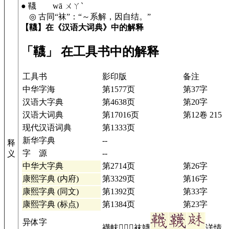
● 韈 wā ㄨㄚˋ
◎ 古同“袜”：“～系解，因自结。”
【韈】在《汉语大词典》中的解释
「韈」 在工具书中的解释
工具书
影印版
备注
中华字海
第1577页
第37字
汉语大字典
第4638页
第20字
汉语大词典
第17016页
第12卷 215
现代汉语词典
第1333页
新华字典
--
释
字 源
--
义
中华大字典
第2714页
第26字
康熙字典 (内府)
第3329页
第16字
康熙字典 (同文)
第1392页
第33字
康熙字典 (标点)
第1384页
第23字
异体字
襪帓𤿗𥀯𥿉袜韤
详情