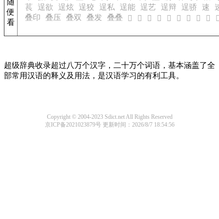
随
萇
逞欲
逞炫
逞狡
逞私
逞能
逞艺
逞辩
逞骄
速
便
叠印
叠压
叠双
叠发
叠叠
𤳮
𤳯
𤳰
𤳱
𤳲
𤳳
𤳴
𤳵
𤳶

看
超级辞典收录超过八万个汉字，二十万个词语，基本涵盖了全
部常用汉语的释义及用法，是汉语学习的有利工具。
Copyright © 2004-2023 Sdict.net All Rights Reserved
京ICP备2021023879号
更新时间：2026/8/7 18:54:56