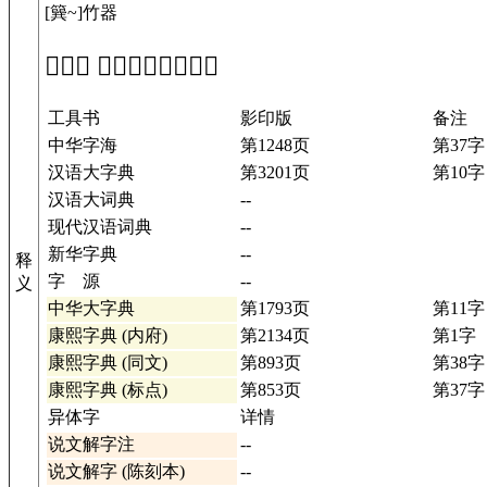
[簨~]竹器
「𥰝」 在工具书中的解释
工具书
影印版
备注
中华字海
第1248页
第37字
汉语大字典
第3201页
第10字
汉语大词典
--
现代汉语词典
--
新华字典
--
释
字 源
--
义
中华大字典
第1793页
第11字
康熙字典 (内府)
第2134页
第1字
康熙字典 (同文)
第893页
第38字
康熙字典 (标点)
第853页
第37字
异体字
详情
说文解字注
--
说文解字 (陈刻本)
--