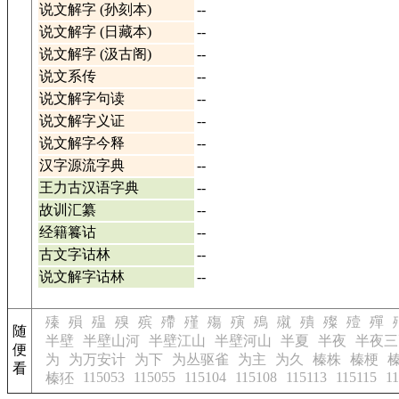
说文解字 (孙刻本)
--
说文解字 (日藏本)
--
说文解字 (汲古阁)
--
说文系传
--
说文解字句读
--
说文解字义证
--
说文解字今释
--
汉字源流字典
--
王力古汉语字典
--
故训汇纂
--
经籍籑诂
--
古文字诂林
--
说文解字诂林
--
殝
殞
殟
殠
殡
殢
殣
殤
殥
殦
殧
殨
殩
殪
殫
随
半壁
半壁山河
半壁江山
半壁河山
半夏
半夜
半夜三
便
为
为万安计
为下
为丛驱雀
为主
为久
榛株
榛梗
看
115053
115055
115104
115108
115113
115115
1
榛狉