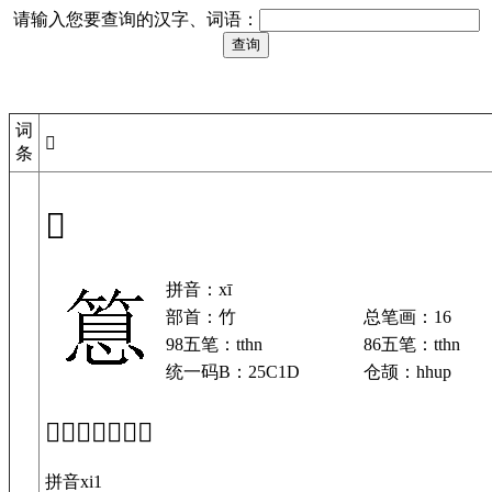
请输入您要查询的汉字、词语：
词
𥰝
条
𥰝
拼音：xī
部首：竹
总笔画：16
98五笔：tthn
86五笔：tthn
统一码B：25C1D
仓颉：hhup
「𥰝」基本解释
拼音xi1