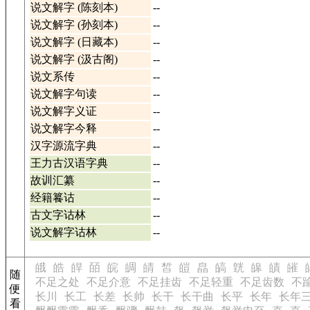
说文解字 (陈刻本)
--
说文解字 (孙刻本)
--
说文解字 (日藏本)
--
说文解字 (汲古阁)
--
说文系传
--
说文解字句读
--
说文解字义证
--
说文解字今释
--
汉字源流字典
--
王力古汉语字典
--
故训汇纂
--
经籍籑诂
--
古文字诂林
--
说文解字诂林
--
皒
皓
皔
皕
皖
皗
皘
皙
皚
皛
皜
皝
皞
皟
皠
随
不足之处
不足介意
不足挂齿
不足轻重
不足齿数
不
便
长川
长工
长差
长帅
长干
长干曲
长平
长年
长年
看