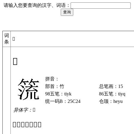
请输入您要查询的汉字、词语：
词
𥰤
条
𥰤
拼音：
部首：竹
总笔画：15
98五笔：tiyk
86五笔：tiyq
统一码B：25C24
仓颉：heyu
异体字：𥰣
「𥰤」基本解释