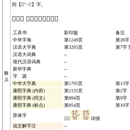
同【𥰣">
𥰣
】字。
「𥰤」 在工具书中的解释
工具书
影印版
备注
中华字海
第1249页
第28字
汉语大字典
第3205页
第7字 
汉语大词典
--
现代汉语词典
--
新华字典
--
释
字 源
--
义
中华大字典
第1795页
第13字
康熙字典 (内府)
第2135页
第2字
康熙字典 (同文)
第894页
第9字
康熙字典 (标点)
第854页
第10字
异体字
𥰣𥰷
详情
说文解字注
--