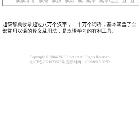
飘飘零零
飘香
飘骤
飘鼓
飙
飙举
飙举电至
直
直
超级辞典收录超过八万个汉字，二十万个词语，基本涵盖了全
部常用汉语的释义及用法，是汉语学习的有利工具。
Copyright © 2004-2023 Sdict.net All Rights Reserved
京ICP备2021023879号
更新时间：2026/8/8 5:20:52