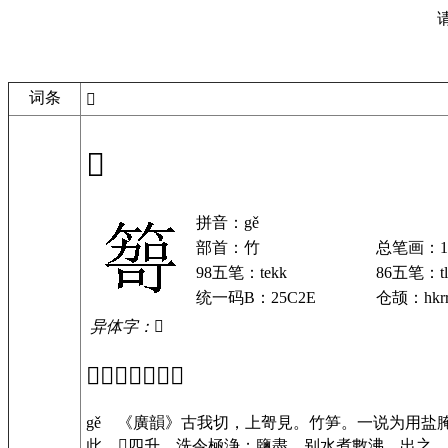
词条
𥰮
𥰮
拼音：gě
部首：竹
总笔画：1
98五笔：tekk
86五笔：tl
统一码B：25C2E
仓颉：hkr
异体字：𥰯
「𥰮」基本解释
gě 《廣韻》古我切，上哿見。竹笋。一说为用盐腌制
此。𥰮四升，洗令極浄；鹽盡，别水煮數沸，出之