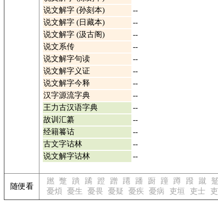
说文解字 (孙刻本)
--
说文解字 (日藏本)
--
说文解字 (汲古阁)
--
说文系传
--
说文解字句读
--
说文解字义证
--
说文解字今释
--
汉字源流字典
--
王力古汉语字典
--
故训汇纂
--
经籍籑诂
--
古文字诂林
--
说文解字诂林
--
蹨
蹩
蹪
蹫
蹬
蹭
蹮
蹯
蹰
蹱
蹲
蹳
蹴
随便看
憂煩
憂生
憂畏
憂疑
憂疾
憂病
吏垣
吏士
吏