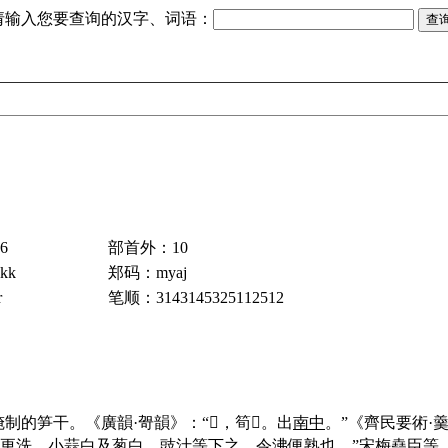
请输入您要查询的汉字、词语：
6
部首外：10
kk
郑码：myaj
r
笔顺：3143145325112512
的笋干。《廣韻·哿韻》：“𥰮，筍𥰮。出
南中
。”《齊民要術·
，更洗。小蒜白及葱白、豉汁等下之，令沸便熟也。”
宋
梅堯臣
等