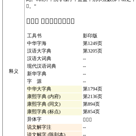
𥰮。”
「𥰮」 在工具书中的解释
工具书
影印版
中华字海
第1249页
汉语大字典
第3205页
汉语大词典
--
现代汉语词典
--
释义
新华字典
--
字 源
--
中华大字典
第1794页
康熙字典 (内府)
第2136页
康熙字典 (同文)
第894页
康熙字典 (标点)
第854页
异体字
𥰯详情
说文解字注
--
说文解字 (陈刻本)
--