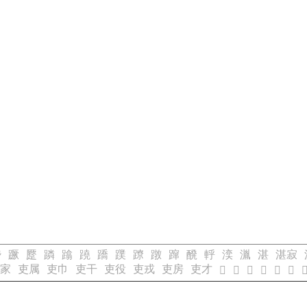
蹵
蹶
蹷
蹸
蹹
蹺
蹻
蹼
蹽
蹾
蹿
醗
軤
湙
湚
湛
湛寂
家
吏属
吏巾
吏干
吏役
吏戎
吏房
吏才
𢓼
𢓽
𢓾
𢓿
𢔀
𢔁
