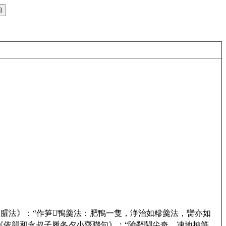
羹臛法》：“作笋𥰮鴨羹法：肥鴨一隻，浄治如糝羹法，臠亦如
《依韻和永叔子履冬夕小齋聯句》：“險辭鬪尖奇，凍地抽笋