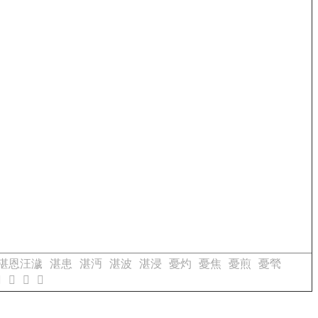
湛恩汪濊
湛患
湛沔
湛波
湛浸
憂灼
憂焦
憂煎
憂煢

𢔂
𢔃
𢔄