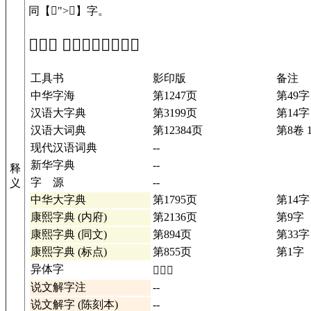
同【𥰮">
𥰮
】字。
「𥰯」 在工具书中的解释
工具书
影印版
备注
中华字海
第1247页
第49字
汉语大字典
第3199页
第14字
汉语大词典
第12384页
第8卷 1
现代汉语词典
--
新华字典
--
释
字 源
--
义
中华大字典
第1795页
第14字
康熙字典 (内府)
第2136页
第9字
康熙字典 (同文)
第894页
第33字
康熙字典 (标点)
第855页
第1字
异体字
𥰮详情
说文解字注
--
说文解字 (陈刻本)
--