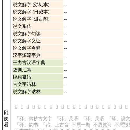
说文解字 (孙刻本)
--
说文解字 (日藏本)
--
说文解字 (汲古阁)
--
说文系传
--
说文解字句读
--
说文解字义证
--
说文解字今释
--
汉字源流字典
--
王力古汉语字典
--
故训汇纂
--
经籍籑诂
--
古文字诂林
--
说文解字诂林
--
𤣅
𤣆
𤣇
𤣉
𤣋
𤣌
𤣍
𤣎
𤣏
𤣐
𤣑
𤣓
𤣕
𤣖
𤣗
𤣘
𤣙
𤣚
𤣛
𤣜
随
便
「驿」傳抄古文字
「驿」吴语
「驿」吴语
「驿」說
看
「驿」韵书
「骀」上古音
不屑一顾
不屑教诲
不屑毁