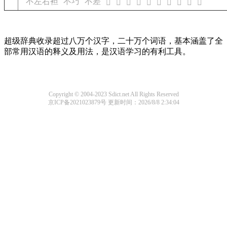
不左右袒
不巧
不差
𬃳
𬃴
𬃵
𬃶
𬃷
𬃸
𬃹
𬃺
𬃻
𬃼
超级辞典收录超过八万个汉字，二十万个词语，基本涵盖了全
部常用汉语的释义及用法，是汉语学习的有利工具。
Copyright © 2004-2023 Sdict.net All Rights Reserved
京ICP备2021023879号
更新时间：2026/8/8 2:34:04