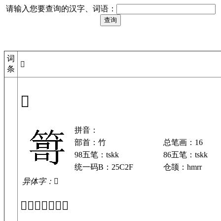
请输入您要查询的汉字、词语：
词
𥰯
条
𥰯
拼音：
部首：竹
总笔画：16
98五笔：tskk
86五笔：tskk
统一码B：25C2F
仓颉：hmrr
异体字：𥰮
「𥰯」基本解释