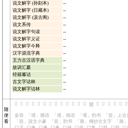
说文解字 (孙刻本)
--
说文解字 (日藏本)
--
说文解字 (汲古阁)
--
说文系传
--
说文解字句读
--
说文解字义证
--
说文解字今释
--
汉字源流字典
--
王力古汉语字典
--
故训汇纂
--
经籍籑诂
--
古文字诂林
--
说文解字诂林
--
𠲺
𠲻
𠲽
𠲾
𠲿
𠳀
𠳁
𠳂
𡐺
𡐻
𡐼
𡐽
𡐾
𡑀
𡑁
𡑂
𡑃
𡑄
𡑅
𡐿
随
便
姿容
「壻」赣语
「壻」闽语
「壻」韵书
「壼」上古
看
「壼」說文小篆
「壼」韵书
「壽」傳抄古文字
「壽
口疋
口疌
口疌
口疌
口疎
口疏
口疐
口疑
口疑
口