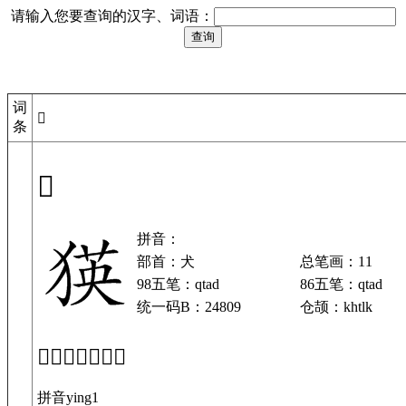
请输入您要查询的汉字、词语：
词
𤠉
条
𤠉
拼音：
部首：犬
总笔画：11
98五笔：qtad
86五笔：qtad
统一码B：24809
仓颉：khtlk
「𤠉」基本解释
拼音ying1