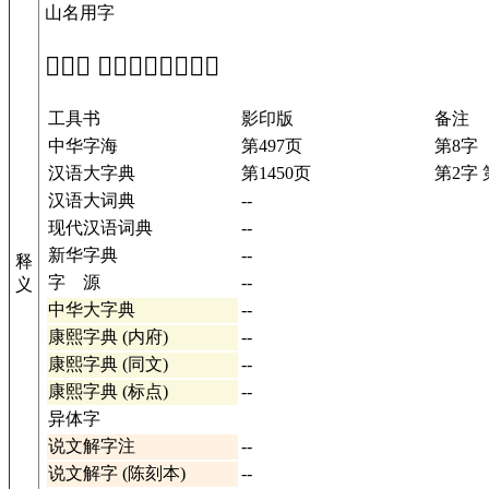
山名用字
「𤠉」 在工具书中的解释
工具书
影印版
备注
中华字海
第497页
第8字
汉语大字典
第1450页
第2字 
汉语大词典
--
现代汉语词典
--
新华字典
--
释
字 源
--
义
中华大字典
--
康熙字典 (内府)
--
康熙字典 (同文)
--
康熙字典 (标点)
--
异体字
说文解字注
--
说文解字 (陈刻本)
--