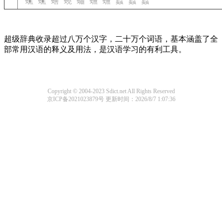
蟭
蟭
蟮
蟯
蟰
蟱
蟱
蟲
蟲
蟲
超级辞典收录超过八万个汉字，二十万个词语，基本涵盖了全
部常用汉语的释义及用法，是汉语学习的有利工具。
Copyright © 2004-2023 Sdict.net All Rights Reserved
京ICP备2021023879号
更新时间：2026/8/7 1:07:36