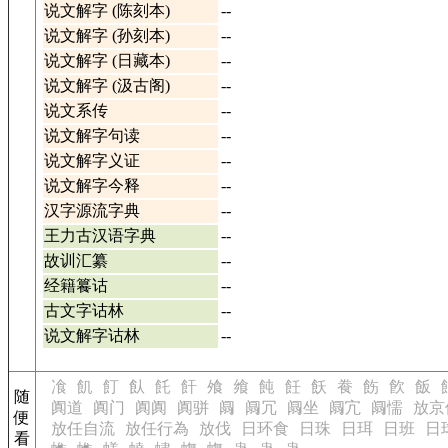
说文解字 (陈刻本)
--
说文解字 (孙刻本)
--
说文解字 (日藏本)
--
说文解字 (汲古阁)
--
说文系传
--
说文解字句读
--
说文解字义证
--
说文解字今释
--
汉字源流字典
--
王力古汉语字典
--
故训汇纂
--
经籍籑诂
--
古文字诂林
--
说文解字诂林
--
飡
飢
飣
飤
飥
飦
飧
飨
飩
飪
飫
飬
飭
飮
飯
随
阗道
阗门
阗阗
阗骈
阘
阘冗
阘坐
阘宂
阘懦
放京
便
放任自流
放任行為
放伐
日环食
日珠
日珥
日班
日
看