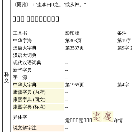
《爾雅》：‘棗李曰𤴡之。’或从艸。”
「𧁏」 在工具书中的解释
工具书
影印版
备注
中华字海
第303页
第19字
汉语大字典
第3537页
第9字 
汉语大词典
--
现代汉语词典
--
新华字典
--
释
字 源
--
义
中华大字典
第1955页
第4字
康熙字典 (内府)
--
康熙字典 (同文)
--
康熙字典 (标点)
--
异体字
疐𢷐𤴝𤴡㚄𨂬𨆫𨇈
详情
说文解字注
--