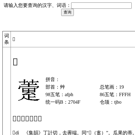
请输入您要查询的汉字、词语：
词
𧁏
条
𧁏
拼音：
部首：艸
总笔画：19
98五笔：afph
86五笔：FFFH
统一码B：2704F
仓颉：tjbo
「𧁏」基本解释
𧁏dì 《集韻》丁計切，去霽端。同“𤴡（疐）”。瓜果的