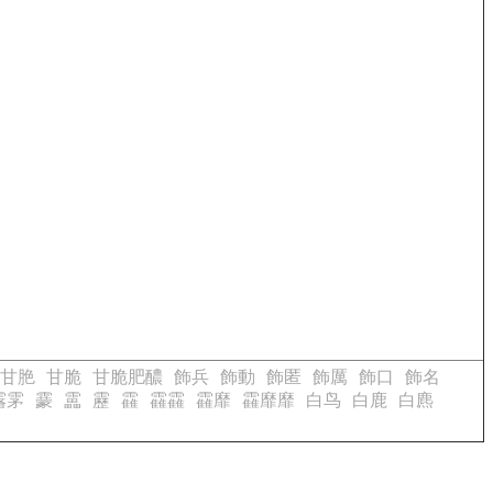
甘脃
甘脆
甘脆肥醲
飾兵
飾動
飾匿
飾厲
飾口
飾名
霿雺
靀
靁
靂
靃
靃靃
靃靡
靃靡靡
白鸟
白鹿
白麃