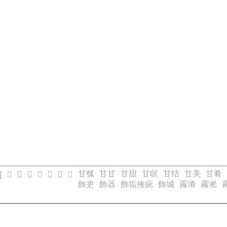
甘瓠
甘甘
甘甜
甘瞑
甘结
甘美
甘肴
𤳊
𤳋
𤳌
𤳎
𤳏
𤳐
𤳑

飾吏
飾器
飾垢掩疵
飾城
霿淆
霿淞