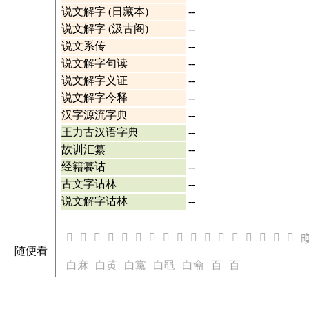
说文解字 (日藏本)
--
说文解字 (汲古阁)
--
说文系传
--
说文解字句读
--
说文解字义证
--
说文解字今释
--
汉字源流字典
--
王力古汉语字典
--
故训汇纂
--
经籍籑诂
--
古文字诂林
--
说文解字诂林
--
𤲶
𤲷
𤲸
𤲹
𤲺
𤲻
𤲼
𤲾
𤲿
𤳀
𤳂
𤳃
𤳄
𤳅
𤳆
𤳇
𤳈

随便看
白麻
白黄
白黨
白黽
白龠
百
百