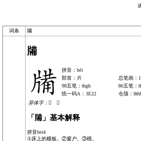
词条
㸢
㸢
拼音：bèi
部首：片
总笔画：1
98五笔：thgh
86五笔：th
统一码A：3E22
仓颉：llth
异体字：𤗌 𤗩
「㸢」基本解释
拼音bei4
①床上的横板。②窗户。③模。