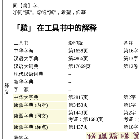
同【骥】字。
①同“骥”。②通“冀”，希望，仰慕
「𩥉」 在工具书中的解释
工具书
影印版
备注
中华字海
第1658页
第16字
汉语大字典
第4866页
第13字
汉语大词典
第17669页
第12卷 
现代汉语词典
--
新华字典
--
释
字 源
--
义
中华大字典
第2815页
第2字
康熙字典 (内府)
第3453页
第1字
第1443页
第2字
康熙字典 (同文)
考证：第1680页
考证：
康熙字典 (标点)
第1437页
第10字
异体字