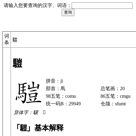
请输入您要查询的汉字、词语：
词
𩥉
条
𩥉
拼音：jì
部首：馬
总笔画：20
98五笔：comu
86五笔：cmgu
统一码B：29949
仓颉：sfumt
异体字：驥 𩧱
「𩥉」基本解释