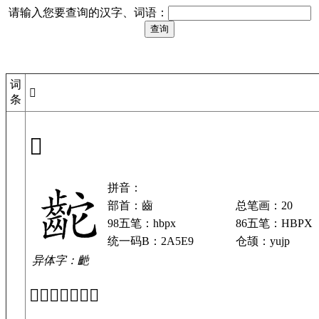
请输入您要查询的汉字、词语：
词
𪗩
条
𪗩
拼音：
部首：齒
总笔画：20
98五笔：hbpx
86五笔：HBPX
统一码B：2A5E9
仓颉：yujp
异体字：䶔
「𪗩」基本解释