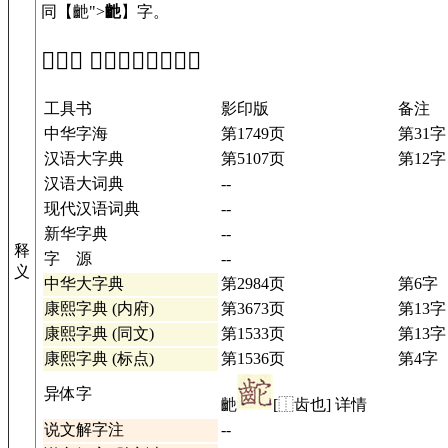
同【䶔">
䶔
】字。
「𪗩」 在工具书中的解释
工具书
影印版
备注
中华字海
第1749页
第31字
汉语大字典
第5107页
第12字
汉语大词典
--
现代汉语词典
--
新华字典
--
释
字 源
--
义
中华大字典
第2984页
第6字
康熙字典 (内府)
第3673页
第13字
康熙字典 (同文)
第1533页
第13字
康熙字典 (标点)
第1536页
第4字
异体字
䶔
[⿰齿也] 详情
说文解字注
--