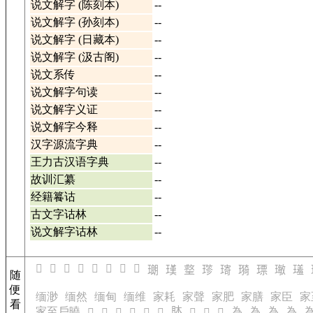
说文解字 (陈刻本)
--
说文解字 (孙刻本)
--
说文解字 (日藏本)
--
说文解字 (汲古阁)
--
说文系传
--
说文解字句读
--
说文解字义证
--
说文解字今释
--
汉字源流字典
--
王力古汉语字典
--
故训汇纂
--
经籍籑诂
--
古文字诂林
--
说文解字诂林
--
𤨙
𤨚
𤨛
𤨜
𤨝
𤨞
𤨟
𤨠
𤨡
𤨢
𤨣
𤨤
𤨥
𤨦
𤨧
𤨨
𤨩
随
便
缅渺
缅然
缅甸
缅维
家耗
家聲
家肥
家膳
家臣
家
看
𥄢
家至戶曉
為
為
為
為
𥄜
𥄝
𥄞
𥄟
𥄠
𥄡
𥄣
𥄤
𥄥