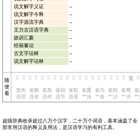
说文解字义证
--
说文解字今释
--
汉字源流字典
--
王力古汉语字典
--
故训汇纂
--
经籍籑诂
--
古文字诂林
--
说文解字诂林
--
𢾵
𢾶
𢾹
𢾺
𢾼
𢾽
𢾾
𢾿
𢿀
𢿂
𢿃
𢿄
𢿅
𢿇
𢿈
𢿉
𢿊
𢿋
𢿍
𢿌
随
便
胬肉
雀鯛
雀鳥
雀鷂
雀鷇
雀鷹
雀鸟
雀鹞
雀鹰
雀
看
违背
违舍
违舛
违节
违衷
艹沐
艹沓
艹沙
艹沛
艹
超级辞典收录超过八万个汉字，二十万个词语，基本涵盖了全
部常用汉语的释义及用法，是汉语学习的有利工具。