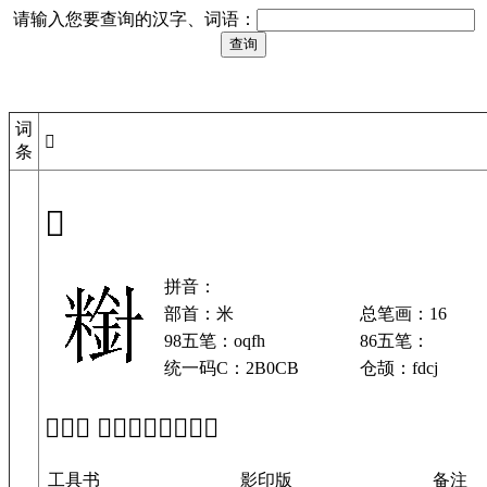
请输入您要查询的汉字、词语：
词
𫃋
条
𫃋
拼音：
部首：米
总笔画：16
98五笔：oqfh
86五笔：
统一码C：2B0CB
仓颉：fdcj
「𫃋」 在工具书中的解释
工具书
影印版
备注