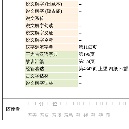
说文解字 (日藏本)
--
说文解字 (汲古阁)
--
说文系传
--
说文解字句读
--
说文解字义证
--
说文解字今释
--
汉字源流字典
第1163页
王力古汉语字典
第196页
故训汇纂
第524页
经籍籑诂
第4347页 上聲,四紙下(韻
古文字诂林
--
说文解字诂林
--
𬣗
𬣘
𬣛
𬣟
𬣠
𬣢
𬣣
𬣤
𬣥
𬣦
𬣧
𬣨
𬣩
𬣫
𬣬
𬣙
𬣞
随便看
羞善
羞皮
羞賤
羞鳥
羟
羟
羟
羠
羡