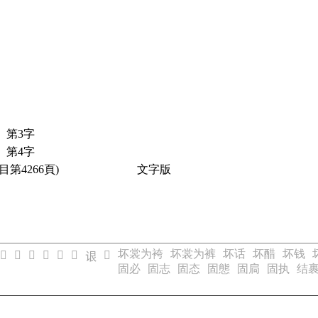
第3字
第4字
目第4266頁)
文字版
坏裳为袴
坏裳为裤
坏话
坏醋
坏钱
𬣭
𬣮
𬣯
𬣰
𬣱
𬣲
𬣵
𬣳
固必
固志
固态
固態
固扃
固执
结