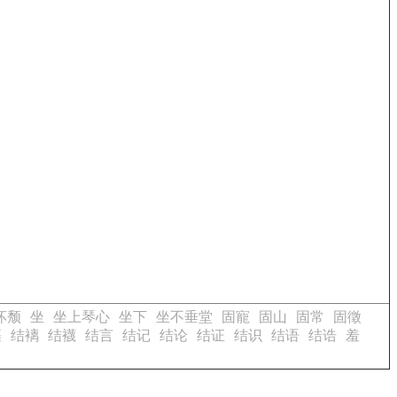
坏颓
坐
坐上琴心
坐下
坐不垂堂
固寵
固山
固常
固徵
裹
结褵
结襪
结言
结记
结论
结证
结识
结语
结诰
羞