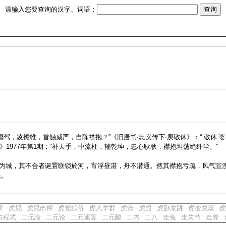
请输入您要查询的汉字、词语：
騶驾，凌襜帷，首触威严，自陈襟抱？”《旧唐书·忠义传下·庾敬休》：“ 敬休 
1977年第1期：“补天手，中流柱，辅乾坤，忠心耿耿，襟抱坦荡絶纤尘。”
距河为城，其不合者诞置联锁於河，宵浮昼湛，舟不潜通。然其襟抱亏疏，风气宣
负。
班
虎兕
虎兕出柙
虎党狐侪
虎入羊群
虎势
虎卣
虎卧龙跳
虎变龙蒸
虎
方程式
二元論
二元论
二元運算
二元酸
二內
二八
走兔
走关节
走养