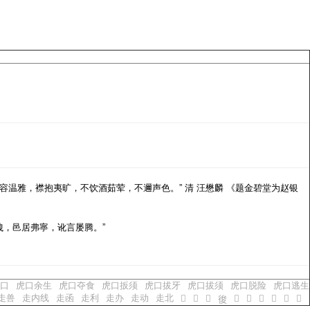
姿容温雅，襟抱夷旷，不饮酒茹荤，不邇声色。” 清 汪懋麟 《题金碧堂为赵银
洩，邑居弗寧，讹言屡腾。”
口
虎口余生
虎口夺食
虎口扳须
虎口拔牙
虎口拔须
虎口脱险
虎口逃生
走兽
走内线
走函
走利
走办
走动
走北
𢓪
𢓫
𢓬
𢓮
𢓯
𢓯
𢓰
𢓱
𢓱
𢓭