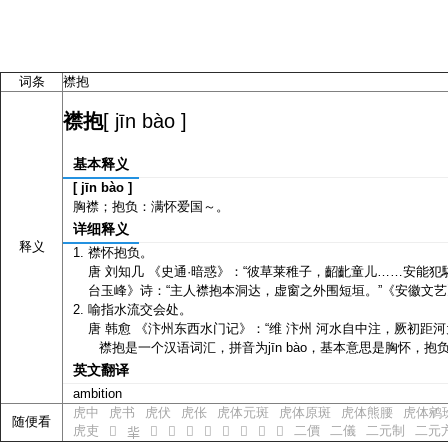
词条
襟抱
[ jīn bào ]
襟抱
基本释义
[ jīn bào ]
胸襟；抱负：满怀爱国～。
详细释义
释义
襟怀抱负。
唐 刘知几 《史通·暗惑》：“彼草莱稚子，齠齔童儿……安能犯
台玉峰》诗：“主人襟抱本洞达，虚窗之外围短垣。”《安徽文艺》
喻指水流交会处。
唐 韩愈 《汴州东西水门记》：“维 汴州 河水自中注，厥初
襟抱是一个汉语词汇，拼音为jīn bào，基本意思是胸怀，抱
英文翻译
ambition
虎中
虎书
虎伏
虎伥
虎体元斑
虎体原斑
虎体熊腰
虎体鹓
随便看
虎吏
二價
二儀
二元制
二元
𠤕
𠤗
𠤘
𠤙
𠤚
𠤛
𠤜
𠤝
𠤞
𠤖