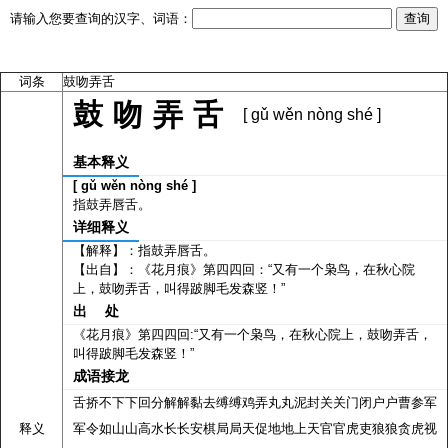
请输入您要查询的汉字、词语：
词条
鼓吻弄舌
鼓吻弄舌
[ gǔ wěn nòng shé ]
基本释义
[ gǔ wěn nòng shé ]
指鼓弄唇舌。
详细释义
【解释】：指鼓弄唇舌。
【出自】：《花月痕》第四四回：“又有一个枭鸟，在秋心院
上，鼓吻弄舌，叫得跛脚毛发森竖！”
出 处
《花月痕》第四四回:“又有一个枭鸟，在秋心院上，鼓吻弄舌，
叫得跛脚毛发森竖！”
成语接龙
舌挢不下下回分解解黏去缚缚鸡弄丸丸泥封关关门闭户户曹参军
释义
军令如山山高水长长安棋局局天促地地上天官官虎吏狼狼贪虎视