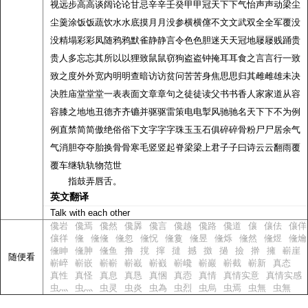
视远步高高谈阔论论甘忌辛辛壬癸甲甲冠天下下气怡声声动梁尘
尘羹涂饭饭蔬饮水水底摸月月没参横横僿不文文武双全全军覆没
没精塌彩彩凤随鸦鸦默雀静静言令色色胆迷天天冠地屦屦贱踊贵
贵人多忘忘其所以以狸致鼠鼠窃狗盗盗钟掩耳耳食之言言行一致
致之度外外宽内明明查暗访访贫问苦苦身焦思思归其雌雌雄未决
决胜庙堂堂堂一表表面文章章句之徒徒读父书书香人家家道从容
容膝之地地丑德齐齐镳并驱驱雷策电电掣风驰驰名天下下不为例
例直禁简简傲绝俗俗下文字字字珠玉玉石俱碎碎骨粉尸尸居余气
气消胆夺夺胎换骨骨寒毛竖竖起脊梁梁上君子子曰诗云云翻雨覆
覆车继轨轨物范世
指鼓弄唇舌。
英文翻译
Talk with each other
儳岩
儳焉
儳然
儳羼
儳言
儳越
儳路
儳道
儴
儴佉
儴佯
儴徉
儵
儵儵
儵忽
儵怳
儵敻
儵昱
儵烁
儵然
儵煜
儵爚
儵眒
儵胂
儵鱼
撸
撹
撺
撻
撼
撽
撾
撿
擀
擁
嶄崖
随便看
嶄崪
嶄嵌
嶄嶄
嶄嶻
嶄巀
嶄巉
嶄巖
嶄截
嶄新
真态
真性
真怪
真息
真恳
真悃
真悫
真情
真情实意
真情实感
虫灬
虫灬
虫灵
虫炎
虫為
虫烈
虫烏
虫焉
虫無
虫無