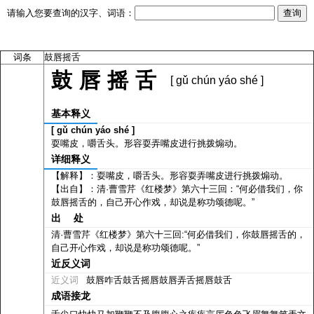
请输入您要查询的汉字、词语：
词条
鼓唇摇舌
鼓唇摇舌
[ gǔ chún yáo shé ]
基本释义
[ gǔ chún yáo shé ]
耍嘴皮，嚼舌头。形容耍弄嘴皮进行挑拨煽动。
详细释义
【解释】：耍嘴皮，嚼舌头。形容耍弄嘴皮进行挑拨煽动。
【出自】：清·曹雪芹《红楼梦》第六十三回：“何必借我们，你
鼓唇摇舌的，自己开心作戏，却说是称功颂德呢。”
出 处
清·曹雪芹《红楼梦》第六十三回:“何必借我们，你鼓唇摇舌的，
自己开心作戏，却说是称功颂德呢。”
近反义词
近义词
鼓唇咋舌鼓舌摇唇鼓唇弄舌摇唇鼓舌
成语接龙