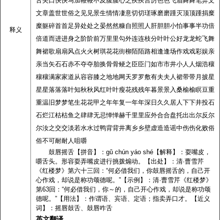
舌尖口快快马加鞭鞭不及腹腹心之疾疾言厉色色飞眉舞舞笔弄文
文章盖世世俗之见见景生情情凄意切切瑳琢磨磨踵灭顶顶踵捐糜
糜躯碎首首足异处处之晏然然糠自照照人肝胆胆小怕事事半功倍
释义
倍道而进进身之阶阶前万里里勾外连连枝分叶叶公好龙龙蛇飞舞
舞裙歌扇扇风点火火树琪花花街柳陌陌路相逢逢场作戏戏彩娱亲
亲当矢石石赤不夺夺胎换骨骨鲠之臣臣门如市市井小人人烟浩穰
穰穰满家家道从容容膝之地地网天罗罗敷有夫夫人裙带带月披星
星星落落落叶知秋秋风红叶叶瘦花残残年暮景景入桑榆榆瞑豆重
重温旧梦梦笔生花花甲之年年复一年年深日久久居人下下井投石
石烂江枯枯鱼之肆肆无忌惮惮赫千里里应外合合盘托出出尔反尔
尔汝之交交淡若水水过鸭背背井离乡乡壁虚造造谣中伤伤化败俗
俗不可耐耐人咀嚼
鼓唇摇舌【拼音】：gǔ chún yáo shé【解释】：耍嘴皮，
嚼舌头。形容耍弄嘴皮进行挑拨煽动。【出处】：清·曹雪芹
《红楼梦》第六十三回：“何必借我们，你鼓唇摇舌的，自己开
心作戏，却说是称功颂德呢。”【示例】：清·曹雪芹《红楼梦》
第63回：“何必借我们，你～的，自己开心作戏，却说是称功颂
德呢。”【用法】：作谓语、宾语、定语；指卖弄口才。【近义
词】：摇唇鼓舌、鼓唇咋舌
英文翻译