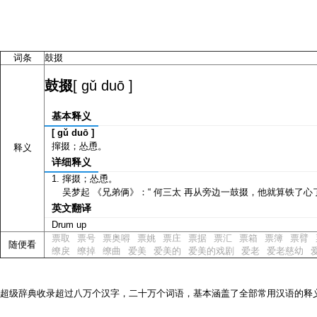
词条
鼓掇
[ gǔ duō ]
鼓掇
基本释义
[ gǔ duō ]
撺掇；怂恿。
释义
详细释义
撺掇；怂恿。
吴梦起 《兄弟俩》：“ 何三太 再从旁边一鼓掇，他就算铁了心
英文翻译
Drum up
票取
票号
票奥嘚
票姚
票庄
票据
票汇
票箱
票簿
票臂
随便看
缭戾
缭掉
缭曲
爱美
爱美的
爱美的戏剧
爱老
爱老慈幼
超级辞典收录超过八万个汉字，二十万个词语，基本涵盖了全部常用汉语的释