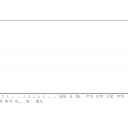
祭七
嗐頭
嗑
嗑口
缭垣
缭墙
缭嫈
缭悷
𡢫
𡢬
𡢭
𡢮
𡢯
𡢰
𡢱
𡢲
𡢳
𡢴
彌
虫彎
虫彐
虫当
虫录