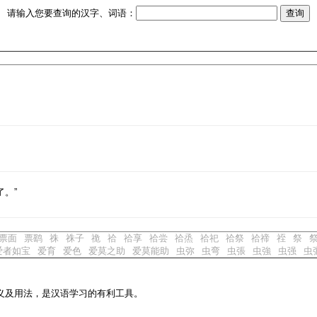
请输入您要查询的汉字、词语：
了。”
票面
票鹞
祩
祩子
祪
祫
祫享
祫尝
祫烝
祫祀
祫祭
祫禘
祬
祭
爱者如宝
爱育
爱色
爱莫之助
爱莫能助
虫弥
虫弯
虫張
虫強
虫强
虫
义及用法，是汉语学习的有利工具。