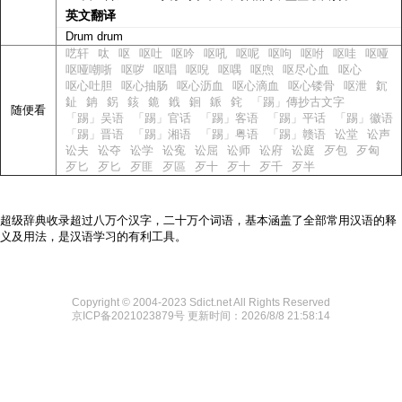
英文翻译
Drum drum
呓轩
呔
呕
呕吐
呕吟
呕吼
呕呢
呕呴
呕咐
呕哇
呕哑
呕哑嘲哳
呕哕
呕唱
呕唲
呕喁
呕喣
呕尽心血
呕心
呕心吐胆
呕心抽肠
呕心沥血
呕心滴血
呕心镂骨
呕泄
䤟
䤠
䤡
䤢
䤤
䤥
䤦
䤧
䤨
䤩
「踢」傳抄古文字
随便看
「踢」吴语
「踢」官话
「踢」客语
「踢」平话
「踢」徽语
「踢」晋语
「踢」湘语
「踢」粤语
「踢」赣语
讼堂
讼声
讼夫
讼夺
讼学
讼寃
讼屈
讼师
讼府
讼庭
歹包
歹匈
歹匕
歹匕
歹匪
歹區
歹十
歹十
歹千
歹半
超级辞典收录超过八万个汉字，二十万个词语，基本涵盖了全部常用汉语的释
义及用法，是汉语学习的有利工具。
Copyright © 2004-2023 Sdict.net All Rights Reserved
京ICP备2021023879号
更新时间：2026/8/8 21:58:14