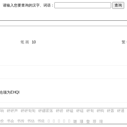
请输入您要查询的汉字、词语：
笔 画
10
繁
颉为EHQI
作响
砰砰声
砰砰訇訇
砰硼霍落
砰磅
砰磕
砰礚
砰訇
砰輷
砰轰
砰通
书价
书会
书传
书估
书佐
𤨜
𤨝
𤨞
𤨟
𤨠
𤨡
𤨢
𤨣
𤨤
𤨥