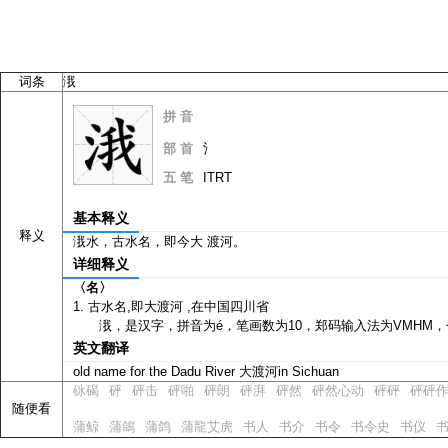
词条
涐
拼 音
é
部 首
氵
五 笔
ITRT
基本释义
释义
涐水，古水名，即今大 渡河。
详细释义
〈名〉
古水名,即大渡河 ,在中国四川省
涐，是汉字，拼音为é，笔画数为10，郑码输入法为VMHM，仓
英文翻译
old name for the Dadu River 大渡河in Sichuan
砯碣
砰
砰击
砰啪
砰朗
砰湃
砰然
砰然心动
砰砰
砰砰
随便看
蒲鲸
蒲鴿
蒲鸽
蒲龍艾虎
书人
书介
书令
书令史
书仪