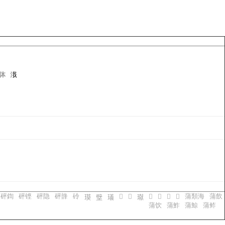
 体
涐
砰鍧
砰铿
砰隐
砰韸
砱
蒲類海
蒲飲
𤩻
𤩼
𤩾
𤩿
𤪁
𤪂
𤩸
𤩹
𤩺
𤩽
蒲饮
蒲鮓
蒲鯨
蒲鲊