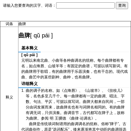
请输入您要查询的汉字、词语：
词条
曲牌
[ qǔ pái ]
曲牌
基本释义
[ qǔ pái ]
元明以来南北曲、小曲等各种曲调名的统称。每个曲牌都有专
名，如点绛唇、山坡羊等；有固定的曲谱，可据以填写新词。有
的曲牌用于歌唱，有的曲牌用于乐器演奏，也有干念的。现代戏
曲、曲艺中的某些剧种、曲种，也有曲牌。
详细释义
曲的调子的名称。如《点绛唇》、《山坡羊》、《挂枝儿》
等，名色多至几千个。每一曲牌都有一定的曲调、唱法、字
释义
数、句法、平仄，可据以填写词。曲牌大都来自民间，一部
分由词发展而来，故曲牌名也有与词牌名相同的。有的曲牌
有调无词，只供演奏。曲调音节，古代都写在牌子上，故称
为曲牌。参阅 明 王骥德 《曲律·论调名》。
曲牌是传统填词制谱用的曲调调名的统称。俗称“牌子”。古
代词曲创作，原是“选词配乐”，後来逐渐将其中动听的曲调筛选