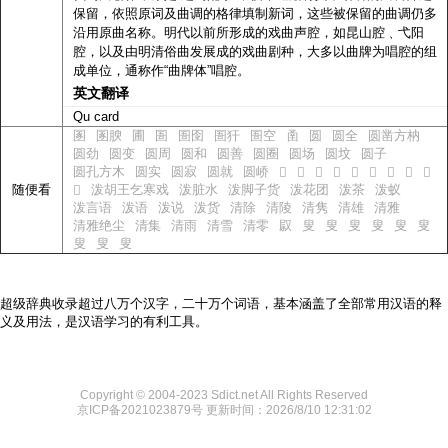
保留，依照原词及曲调的格律填制新词，这些被保留的曲调仍多
沿用原曲名称。明代以前所形成的戏曲声腔，如昆山腔﹑弋阳
腔，以及由明清俗曲发展成的戏曲剧种，大多以曲牌为唱腔的组
成单位，通称作“曲牌体”唱腔。
英文翻译
Qu card
圂
圂腴
圃
圄
圄囹
圄犴
圄空
圅
圆
圆全
圆凿方枘
圆劲
圆变
圆周
圆和
圆善
圆圈
圆场
圆坟
圆子
圆孔方木
圆实
圆寂
圆就
圆峤
𪰾
𪰿
𪱀
𪱂
𪱃
𪱄
𪱅
𪱆
𪱇
随便看
泼胡王乞寒戏
泼脏水
泼脚子货
泼花团
泼茶
泼蚁
𪱈
泼言语
泼语
泼说
泼货
清除
清陵
清隽
清雄
清雅
清雅绝尘
清集
清雨
清雪
清零
叞
叟
叟
叟
叟
叟
叟
叟
叟
叟
超级辞典收录超过八万个汉字，二十万个词语，基本涵盖了全部常用汉语的释
义及用法，是汉语学习的有利工具。
Copyright © 2004-2023 Sdict.net All Rights Reserved
京ICP备2021023879号
更新时间：2026/8/10 12:31:02