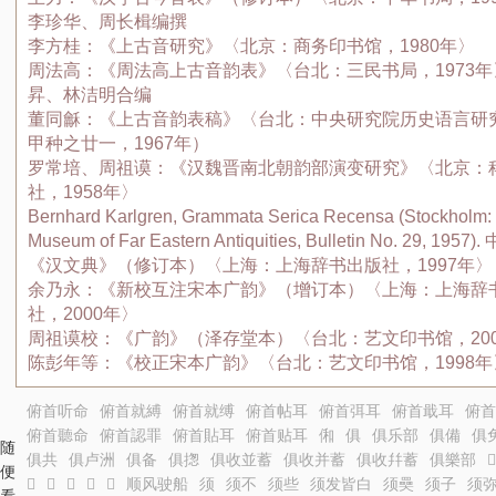
李珍华、周长楫编撰
李方桂：《上古音研究》〈北京：商务印书馆，1980年〉
周法高：《周法高上古音韵表》〈台北：三民书局，1973
昇、林洁明合编
董同龢：《上古音韵表稿》〈台北：中央研究院历史语言研
甲种之廿一，1967年）
罗常培、周祖谟：《汉魏晋南北朝韵部演变研究》〈北京：
社，1958年〉
Bernhard Karlgren, Grammata Serica Recensa (Stockholm:
Museum of Far Eastern Antiquities, Bulletin No. 29, 195
《汉文典》（修订本）〈上海：上海辞书出版社，1997年〉
余乃永：《新校互注宋本广韵》（增订本）〈上海：上海辞
社，2000年〉
周祖谟校：《广韵》（泽存堂本）〈台北：艺文印书馆，20
陈彭年等：《校正宋本广韵》〈台北：艺文印书馆，1998年
俯首听命
俯首就縛
俯首就缚
俯首帖耳
俯首弭耳
俯首戢耳
俯首
俯首聽命
俯首認罪
俯首貼耳
俯首贴耳
俰
俱
俱乐部
俱備
俱
随
俱共
俱卢洲
俱备
俱揔
俱收並蓄
俱收并蓄
俱收幷蓄
俱樂部
𤻲
便
𤻷
𤻸
𤻹
𤻺
𤻻
顺风驶船
须
须不
须些
须发皆白
须奰
须子
须