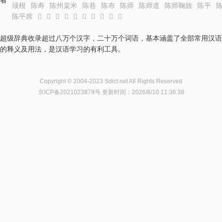
看
须根
陈寿
陈州粜米
陈巷
陈布
陈师
陈师道
陈师鞠旅
陈平
陈平席
𰃃
𰃄
𰃅
𰃆
𰃇
𰃈
𰃉
𰃊
𰃋
𰃌
超级辞典收录超过八万个汉字，二十万个词语，基本涵盖了全部常用汉语
的释义及用法，是汉语学习的有利工具。
Copyright © 2004-2023 Sdict.net All Rights Reserved
京ICP备2021023879号
更新时间：2026/8/10 11:36:38