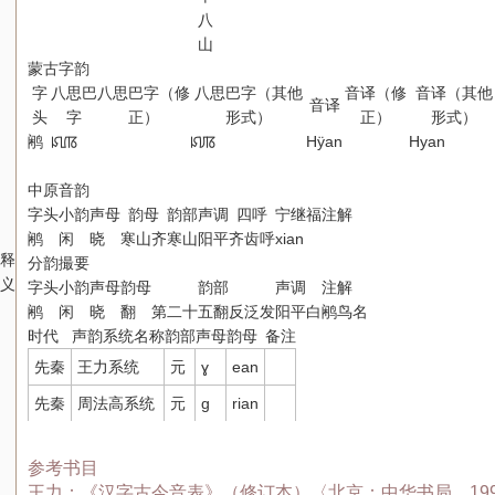
八
山
蒙古字韵
字
八思巴
八思巴字（修
八思巴字（其他
音译（修
音译（其他
音译
头
字
正）
形式）
正）
形式）
鹇
ꡯꡦꡋ
ꡯꡨꡋ
Hÿan
Hyan
中原音韵
字头
小韵
声母
韵母
韵部
声调
四呼
宁继福
注解
鹇
闲
晓
寒山齐
寒山
阳平
齐齿呼
xian
释
分韵撮要
义
字头
小韵
声母
韵母
韵部
声调
注解
鹇
闲
晓
翻
第二十五翻反泛发
阳平
白鹇鸟名
时代
声韵系统名称
韵部
声母
韵母
备注
先秦
王力系统
元
ɣ
ean
先秦
周法高系统
元
ɡ
rian
参考书目
王力：《汉字古今音表》（修订本）〈北京：中华书局，19