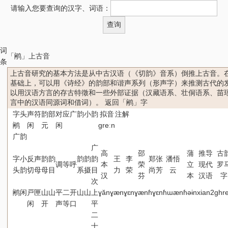
请输入您要查询的汉字、词语：
词
「鹇」上古音
条
上古音研究的基本方法是从中古汉语（《切韵》音系）倒推上古音。
基础上，可以用《诗经》的韵部和谐声系列（形声字）来推测古代的
以用汉语方言的存古特徵和一些外部证据（汉藏语系、壮侗语系、苗
言中的汉语同源词和借词）。
返回「鹇」字
字头
声符
韵部
对应广韵小韵
拟音
注解
鹇
闲
元
闲
ɡreːn
广韵
广
高
邵
蒲
推导
古
字
小
反
声
韵
韵
韵
韵
韵
王
李
郑张
潘悟
调
等
呼
本
荣
立
现代
罗
头
韵
切
母
母
目
系
摄
目
力
荣
尚芳
云
汉
芬
本
汉语
字
次
鹇
闲
戸
匣
山
山
平
二
开
山
山
上
ɣăn
ɣæn
ɣɛn
ɣæn
ɦɣɛn
ɦɯæn
ɦəɨn
xian2
ghr
闲
开
声
等
口
平
二
十