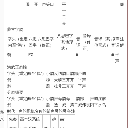
奚
开
声
等
口
平
鹕
十
二
齐
蒙古字韵
八思巴字
音译
字头（重定
八思
八思巴字
音
音译（其
拟
声
注
（其他形
（修
向至“鹈”）
巴字
（修正）
译
他形式）
音
调
解
式）
正）
鹈
ꡈꡞ
ti
di
平
声
洪武正韵牋
字头（重定向至“鹈”）
小韵
反切
韵目
韵部
声调
鹈
梯
天黎
三齐
齐
平声
鹈
题
杜兮
三齐
齐
平声
分韵撮要
字头（重定向至“鹈”）
小韵
声母
韵母
韵部
声调
注解
鹈
题
透
威
第二威伟畏
阳平
水鸟
时代
声韵系统名称
韵部
声母
韵母
备注
释
义
先秦
高本汉系统
dʰ
iər