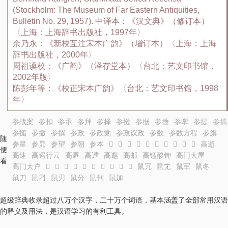
(Stockholm: The Museum of Far Eastern Antiquities,
Bulletin No. 29, 1957). 中译本：《汉文典》（修订本）
〈上海：上海辞书出版社，1997年〉
余乃永：《新校互注宋本广韵》（增订本）〈上海：上海
辞书出版社，2000年〉
周祖谟校：《广韵》（泽存堂本）〈台北：艺文印书馆，
2002年版〉
陈彭年等：《校正宋本广韵》〈台北：艺文印书馆，1998
年〉
参战案
参扣
参承
参拜
参择
参挝
参据
参捶
参掌
参提
参揣
参搥
参撤
参撰
参政
参政党
参政议政
参数
参数方程
参旗
随
参星
参昴
参望
参朝
参本
𩉻
𩉼
𩉾
𩉿
𩊂
𩊃
𩊄
𩊅
𩊆
𩊇
高逝
便
高速
高遏行云
高遯
高遰
高邈
高邮
高锰酸钾
高门大屋
看
高门大户
𫥟
𫥠
𫥡
𫥢
𫥣
𫥤
𫥥
𫥦
𫥧
𫥨
鼠冗
鼠冘
鼠军
鼠冬
鼠刀
鼠刁
鼠刃
鼠分
鼠刊
鼠加
超级辞典收录超过八万个汉字，二十万个词语，基本涵盖了全部常用汉语
的释义及用法，是汉语学习的有利工具。