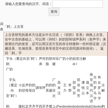
请输入您要查询的汉字、词语：
词
「鹈」上古音
条
上古音研究的基本方法是从中古汉语（《切韵》音系）倒推上古音。
在中古音的基础上，可以用《诗经》的韵部和谐声系列（形声字）来
推测古代的发音，还可以用汉语方言的存古特徵和一些外部证据（汉
藏语系、壮侗语系、苗瑶语系等语言中的汉语同源词和借词）。
返
回「鹈」字
字头（重定向至“鹈”）
声符
韵部
对应广韵小韵
拟音
注解
鹈
弟
脂
嗁
diːl
广韵
推
古
有
字头
广
郑
导
高
邵
潘
蒲
韵
女
（重定
小
反
声
韵
韵
韵
韵
韵
王
李
张
现
注
调
等
呼
本
荣
悟
立
罗
罗
向
韵
切
母
母
目
系
摄
目
力
荣
尚
代
解
汉
芬
云
本
马
马
至“鹈”）
次
芳
汉
字
字
语
鹈
嗁
杜
定
齐
齐
平
四
开
齐
蟹
上
dʱiei
diei
dei
dɛi
dei
dei
dɛj
ti2
de
dei
鹈