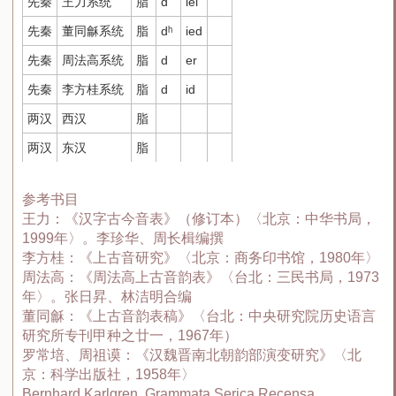
先秦
王力系统
脂
d
iei
先秦
董同龢系统
脂
dʰ
ied
先秦
周法高系统
脂
d
er
先秦
李方桂系统
脂
d
id
两汉
西汉
脂
两汉
东汉
脂
参考书目
王力：《汉字古今音表》（修订本）〈北京：中华书局，
1999年〉。李珍华、周长楫编撰
李方桂：《上古音研究》〈北京：商务印书馆，1980年〉
周法高：《周法高上古音韵表》〈台北：三民书局，1973
年〉。张日昇、林洁明合编
董同龢：《上古音韵表稿》〈台北：中央研究院历史语言
研究所专刊甲种之廿一，1967年）
罗常培、周祖谟：《汉魏晋南北朝韵部演变研究》〈北
京：科学出版社，1958年〉
Bernhard Karlgren, Grammata Serica Recensa