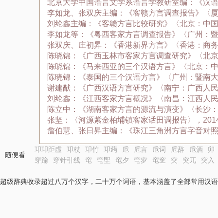
北京大学中国语言文学系语言学教研室编：《汉语
李如龙、张双庆主编：《客赣方言调查报告》〈厦门
刘纶鑫主编：《客赣方言比较研究》〈北京：中国社
李如龙等：《粤西客家方言调查报告》〈广州：暨南
张双庆、庄初昇：《香港新界方言》〈香港：商务印
陈晓锦：《广西玉林市客家方言调查研究》〈北京：
陈晓锦：《马来西亚的三个汉语方言》〈北京：中国
陈晓锦：《泰国的三个汉语方言》〈广州：暨南大学
谢建猷：《广西汉语方言研究》〈南宁：广西人民出
刘纶鑫：《江西客家方言概况》〈南昌：江西人民出
陈立中：《湖南客家方言的源流与演变》〈长沙：岳
张坚：〈河源紫金柏埔镇客家话田调报告〉，201
詹伯慧、张日昇主编：《珠江三角洲方言字音对照》
卭卭距虛
卭杖
卭竹
卭蒟
卮
卮言
卮词
卮辞
卮酒
卯
随便看
穿踰
穿针引线
窀
窀堲
窀夕
窀穸
窀窆
突
突兀
突入
超级辞典收录超过八万个汉字，二十万个词语，基本涵盖了全部常用汉语