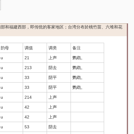
南部和福建西部，即传统的客家地区；台湾分布於桃竹苗、六堆和花
韵母
调值
调类
备注
u
21
上声
鹦鹉。
u
213
阴去
鹦鹉。
u
33
阴平
鹦鹉。
u
33
阴平
鹦鹉。
u
214
上声
u
42
上声
u
42
上声
u
53
阴去