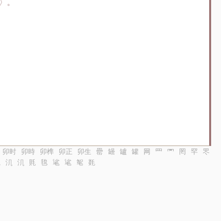
〉。
卯时
卯時
卯榫
卯正
卯生
罍
罎
罏
罐
网
罒
罓
罔
罕
罖
㲖
㲗
㲗
㲘
㲙
㲚
㲚
㲛
㲜