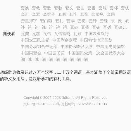
套换
套敘
套数
套數
套文
套曲
套書
套服
套杯
套板
套汇
套滙
套炕子
套版
套牢
套犁
套環兒
套用
套畫押字
套白狼
套礼
套票
套禮
套种
套種
袰
袱
袲
袳
袴
袵
袶
袷
袸
袹
瓦盎
瓦盏
瓦砖
瓦砾
瓦碴儿
随便看
瓦窦
瓦窰
瓦缶
瓦缶雷鸣
瓦缸
中国农业银行
中国农工民主党
中国剩余定理
中国动物地理区划
中国劳动组合书记部
中国协和医科大学
中国历史博物馆
中国同盟会
中国国民党
中国国民党第一次全国代表大会
缃
缄
缄
缅
缅
缅
缅
缅
缅
缅
超级辞典收录超过八万个汉字，二十万个词语，基本涵盖了全部常用汉语
的释义及用法，是汉语学习的有利工具。
Copyright © 2004-2023 Sdict.net All Rights Reserved
京ICP备2021023879号
更新时间：2026/8/9 20:10:14