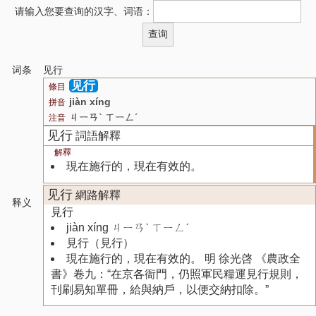
请输入您要查询的汉字、词语：
词条
见行
见行
條目
jiàn xíng
拼音
ㄐㄧㄢˋ ㄒㄧㄥˊ
注音
见行
詞語解釋
解釋
現在施行的，現在有效的。
见行
網路解釋
释义
見行
jiàn xíng ㄐㄧㄢˋ ㄒㄧㄥˊ
見行（見行）
現在施行的，現在有效的。 明 徐光啓 《農政全
書》卷九：“在京各衙門，仍照軍民糧運見行規則，
刊刷易知單冊，給與納戶，以便交納扣除。”