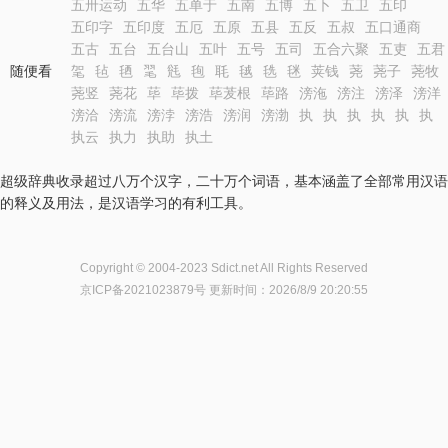
五卅运动
五华
五单于
五南
五博
五卜
五卫
五印
五印字
五印度
五厄
五原
五县
五反
五叔
五口通商
五古
五台
五台山
五叶
五号
五司
五合六聚
五吏
五君
随便看
毠
毡
毢
毣
毤
毥
毦
毧
毨
毩
荚钱
荛
荛子
荛牧
荛竖
荛花
荜
荜拨
荜茇根
荜路
滂沲
滂注
滂泽
滂洋
滂洽
滂流
滂浡
滂浩
滂润
滂渤
执
执
执
执
执
执
执云
执力
执助
执土
超级辞典收录超过八万个汉字，二十万个词语，基本涵盖了全部常用汉语
的释义及用法，是汉语学习的有利工具。
Copyright © 2004-2023 Sdict.net All Rights Reserved
京ICP备2021023879号
更新时间：2026/8/9 20:20:55