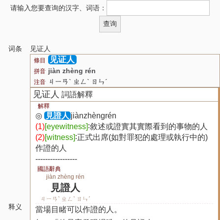
请输入您要查询的汉字、词语：
词条
见证人
见证人
條目
jiàn zhèng rén
拼音
ㄐㄧㄢˋ ㄓㄥˋ ㄖㄣˊ
注音
见证人
詞語解釋
解釋
◎
見證人
jiànzhèngrén
(1)
[eyewitness]
∶敘述或證實其實際看到的事物的人
(2)
[witness]
∶正式出席(如對罪犯的處理或執行中的)
作證的人
-----------------
國語辭典
jiàn zhèng rén
見證人
ㄐㄧㄢˋ ㄓㄥˋ ㄖㄣˊ
释义
當場目睹可以作證的人。