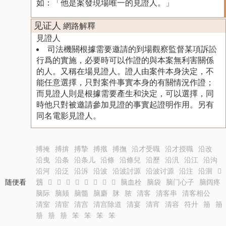
如：「他是案發現場唯一的見證人。」
见证人
網路解釋
見證人
司法機關根據需要邀請的到場觀察監督某項訴訟
行爲的實施，必要時可以作證的與本案無利害關係
的人。又稱在場見證人。證人由案件本身決定，不
能任意選擇，只對案件事實本身的有關情況作證；
而見證人則是根據需要產生和決定，可以選擇，同
時他只對被邀請參加見證的事實起證明作用。另有
同名電影見證人。
搏掩
搏揜
搏摯
搏撠
搏撫
沿才受職
沿才授職
沿改
沿曳
沿条
沿条儿
沿條
沿條兒
沿歷
沿汎
沿江
沿沟
沿河
沿泛
沿泝
沿波
沿波討源
沿波讨源
沿注
沿洄
𩾶
随便看
𩾷
𩾸
𩾹
𩾻
𩾼
𩾽
𩾾
𩾿
𩿀
脑血栓
脑袋
脑门心子
脑阔疼
脑际
脑颏
脑髓
脑麝
脒
脓
清客
清客串
清客相公
清室
清宦
清宫
清宫除道
清宴
清宵
清容
符廾
笧
笧
笧
笧
笧
笨
笨
笨
笨