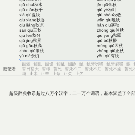
秋水
金秋
qiū shuǐ
jīn qiū
秋千
秋叶
qiū qiān
qiū yè
夏秋
秋收
xià qiū
qiū shōu
秋香
晚秋
qiū xiāng
wǎn qiū
秋凉
寒秋
qiū liáng
hán qiū
三秋
仲秋
sān qiū
zhòng qiū
秋分
秋阳
qiū fēn
qiū yáng
秋景
秋播
qiū jǐng
qiū bō
秋高
孟秋
qiū gāo
mèng qiū
肇秋
正秋
zhào qiū
zhèng qiū
余枿
有秋
yú niè
yǒu qiū
龆耋
龆齓
龆齿
龆龀
龆龄
龇
龇牙咧嘴
龇牙裂嘴
龈
随便看
誓日指天
誓檝
誓死
誓死不二
誓死不屈
誓死不渝
誓死
𤪔
止木
止朱
止条
止欠
止欠
超级辞典收录超过八万个汉字，二十万个词语，基本涵盖了全