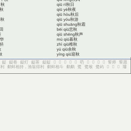
千秋
秋日
qiū rì
秋
秋夜
qiū yè
秋后
qiū hòu
小秋
秋游
qiū yóu
秋霜
qiū shuāng
田
悲秋
bēi qiū
瑾
秋声
qiū shēng
华
暮秋
mù qiū
枿
稚秋
zhì qiū
秋
余秋
yú qiū
秋
迎秋
yíng qiū
龊
龊巷
龊灯
龊茶
龊龊
𠮣
𠮤
𠮥
𠮦
𠮧
𠮨
𠮪
𠮫
𠮬
𠮭
誓师
誓愿
获利
鹬蚌相持，渔翁得利
鹬蚌相斗
鹬鹬
鹭
鹭堠
鹭屿
𤪐
𤪑
𤪒
𤪓