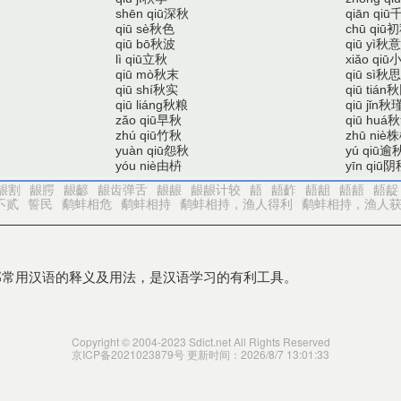
深秋
shēn qiū
qiān qiū
秋色
初
qiū sè
chū qiū
秋波
秋意
qiū bō
qiū yì
立秋
lì qiū
xiǎo qiū
秋末
秋思
qiū mò
qiū sì
秋实
秋
qiū shí
qiū tián
秋粮
秋
qiū liáng
qiū jǐn
早秋
秋
zǎo qiū
qiū huá
竹秋
株
zhú qiū
zhū niè
怨秋
逾
yuàn qiū
yú qiū
由枿
阴
yóu niè
yīn qiū
龈割
龈腭
龈齴
龈齿弹舌
龈龈
龈龈计较
龉
龉齚
龉龃
龉龉
龉龊
不贰
誓民
鹬蚌相危
鹬蚌相持
鹬蚌相持，渔人得利
鹬蚌相持，渔人
部常用汉语的释义及用法，是汉语学习的有利工具。
Copyright © 2004-2023 Sdict.net All Rights Reserved
京ICP备2021023879号
更新时间：2026/8/7 13:01:33