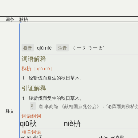
词条
秋枿
qiū niè
ㄑ一ㄡ ㄋ一ㄝˋ
拼音
注音
词语解释
秋枿
[ qiū niè ]
⒈ 经斩伐而复生的秋日草木。
引证解释
⒈ 经斩伐而复生的秋日草木。
引
唐 李商隐 《献相国京兆公启》：“论风雨则秋枿
释义
词语组词
秋
枿
qiū
niè
相关词语
秋天
春秋
qiū tiān
chūn qiū