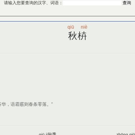
请输入您要查询的汉字、词语：
qiū
niè
秋枿
芬华，语霜霰则春条零落。”
秋季
qiū jì
zhōng qiū