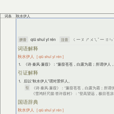
词条
秋水伊人
qiū shuǐ yī rén
ㄑ一ㄡ ㄕㄨㄟˇ 一 ㄖㄣ
拼音
注音
词语解释
秋水伊人
[ qiū shuǐ yī rén ]
⒈ 《诗·秦风·蒹葭》：“蒹葭苍苍，白露为霜；所谓伊人
引证解释
⒈ 后以“秋水伊人”谓对景怀人。
引
《诗·秦风·蒹葭》：“蒹葭苍苍，白露为霜；所谓
《雪鸿轩尺牍·答许葭村》：“登高望远，极目苍凉
国语辞典
秋水伊人
[ qiū shuǐ yī rén ]