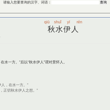
请输入您要查询的汉字、词语：
qiū
shuǐ
yī
rén
秋水伊人
ˊ
，在水一方。”后以“秋水伊人”谓对景怀人。
伊人，在水一方。”
，正切秋水伊人之想。”