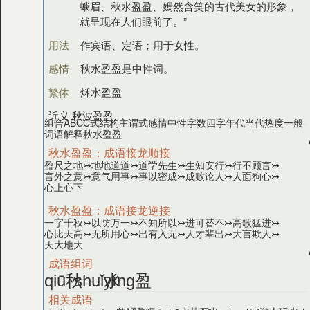
蛾眉、秋水盈盈、嫣然含笑的古代美女的形象，
就呈现在人们眼前了。”
用法
作宾语、定语；用于女性。
感情
秋水盈盈是中性词。
繁体
秌水盈盈
近义 秋波盈盈
组合
ABCC式
结构
主谓式
感情
中性
字数
四字
年代
当代
热度
一般
词语解释
秋水盈盈
秋水盈盈：成语接龙顺接
盈尺之地
↣
地地道道
↣
道学先生
↣
生知安行
↣
行不顾言
↣
言外之意
↣
意气用事
↣
事以密成
↣
成败论人
↣
人面狗心
↣
心上心下
秋水盈盈：成语接龙逆接
一字千秋
↣
以防万一
↣
不知所以
↣
进可替不
↣
高歌猛进
↣
心比天高
↣
无所用心
↣
出有入无
↣
人才辈出
↣
大言欺人
↣
天大地大
成语组词
秋
水
盈
qiū
shuǐ
yíng
相关成语