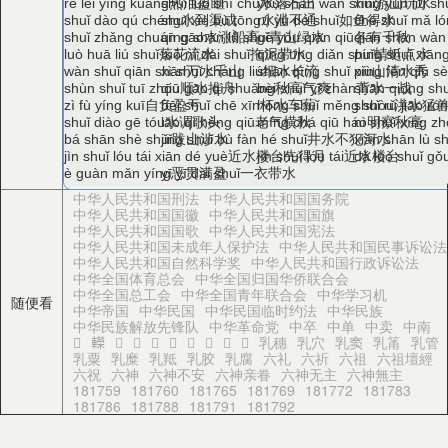
热泪盈眶
水落石出
游山玩水
rè lèi yíng kuàng
shuǐ luò shí chū
yóu shān wán shuǐ
xíng yún liú sh
水到渠成
水泄不通
如鱼得水
shuǐ dào qú chéng
shuǐ xiè bù tōng
rú yú dé shuǐ
chē shuǐ mǎ l
水涨船高
青山绿水
各有千秋
shuǐ zhǎng chuán gāo
qīng shān lǜ shuǐ
gè yǒu qiān qiū
qiān shān wàn
落花流水
拖泥带水
蜻蜓点水
luò huā liú shuǐ
tuō ní dài shuǐ
qīng tíng diǎn shuǐ
píng shuǐ xiān
万水千山
细水长流
山清水秀
wàn shuǐ qiān shān
xì shuǐ cháng liú
shān qīng shuǐ xiù
píng fēn qiū sè
顺水推舟
秋高气爽
背水一战
shùn shuǐ tuī zhōu
qiū gāo qì shuǎng
bèi shuǐ yī zhàn
shān qióng shuǐ
自负盈亏
杯水车薪
洪水猛
zì fù yíng kuī
bēi shuǐ chē xīn
hóng shuǐ měng shòu
shuǐ rǔ jiāo ró
水调歌头
老气横秋
明察秋毫
shuǐ diào gē tóu
lǎo qì héng qiū
míng chá qiū háo
nì shuǐ xíng z
跋山涉水
井水不犯河水
bá shān shè shuǐ
jǐng shuǐ bù fàn hé shuǐ
xiǎn shān lù sh
近水楼台先得月
近水楼台
jìn shuǐ lóu tái xiān dé yuè
jìn shuǐ lóu tái
dǎ luò shuǐ gǒ
恶贯满盈
一衣带水
è guàn mǎn yíng
yī yī dài shuǐ
中华人民共和国刑法
中华人民共和国国务院
中华人民共和国国徽
中华人民共和国国旗
中华人民共和国国歌
中华人民共和国宪法
中华人民共和国未成年人保护法
中华人民共和国民事诉讼法
中华人民共和国自然科学奖
中华人民共和国行政诉讼法
中华全国体育总会
中华全国归国华侨联合会
中华全国总工会
中华全国青年联合会
中华学习机
随便看
中华帝国
中华民国
中华民国临时约法
中华民族
中华民族解放先锋队
中华革命党
中卒
中单
中卖
中南
𨏌
𨏍
𨏎
𨏏
𨏐
𨏑
𨏒
𨏓
𨏔
𨏕
乳穗
乳穴
乳窦
乳筩
乳管
乳粟
乳糜
乳羝
乳胶
乳腐
六礼
六祈
六祖
六祖壇經
六祝
六神
六神不安
六神亲眷
六神无主
六神無主
181759
181760
181765
181769
181772
181783
181786
181788
181791
181792