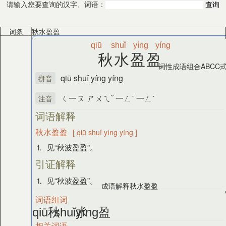
请输入您要查询的汉字、词语：
词条
秋水盈盈
qiū
shuǐ
yíng
yíng
秋水盈盈
词性
成语
组合
ABCC
qiū shuǐ yíng yíng
拼音
ㄑ一ㄡ ㄕㄨㄟˇ 一ㄥˊ 一ㄥˊ
注音
词语解释
秋水盈盈
[ qiū shuǐ yíng yíng ]
⒈ 见“秋波盈盈”。
引证解释
⒈ 见“秋波盈盈”。
成语解释
秋水盈盈
词语组词
秋
水
盈
qiū
shuǐ
yíng
相关词语