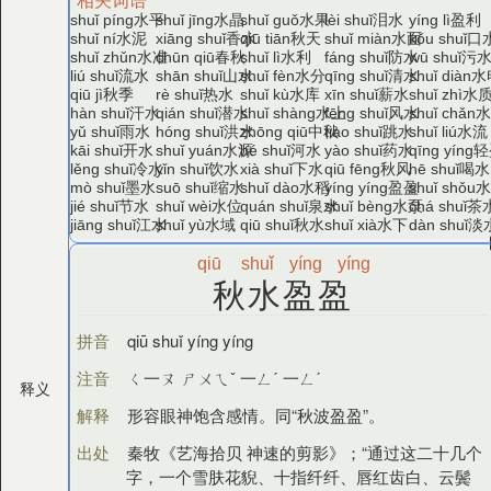
水平
水晶
水果
泪水
盈利
shuǐ píng
shuǐ jīng
shuǐ guǒ
lèi shuǐ
yíng lì
水泥
香水
秋天
水面
口
shuǐ ní
xiāng shuǐ
qiū tiān
shuǐ miàn
kǒu shuǐ
水准
春秋
水利
防水
污
shuǐ zhǔn
chūn qiū
shuǐ lì
fáng shuǐ
wū shuǐ
流水
山水
水分
清水
水
liú shuǐ
shān shuǐ
shuǐ fèn
qīng shuǐ
shuǐ diàn
秋季
热水
水库
薪水
水
qiū jì
rè shuǐ
shuǐ kù
xīn shuǐ
shuǐ zhì
汗水
潜水
水上
风水
hàn shuǐ
qián shuǐ
shuǐ shàng
fēng shuǐ
shuǐ chǎn
雨水
洪水
中秋
跳水
水流
yǔ shuǐ
hóng shuǐ
zhōng qiū
tiào shuǐ
shuǐ liú
开水
水源
河水
药水
轻
kāi shuǐ
shuǐ yuán
hé shuǐ
yào shuǐ
qīng yíng
冷水
饮水
下水
秋风
喝水
lěng shuǐ
yǐn shuǐ
xià shuǐ
qiū fēng
hē shuǐ
墨水
缩水
水稻
盈盈
mò shuǐ
suō shuǐ
shuǐ dào
yíng yíng
shuǐ shǒu
节水
水位
泉水
水泵
茶
jié shuǐ
shuǐ wèi
quán shuǐ
shuǐ bèng
chá shuǐ
江水
水域
秋水
水下
淡
jiāng shuǐ
shuǐ yù
qiū shuǐ
shuǐ xià
dàn shuǐ
qiū
shuǐ
yíng
yíng
秋水盈盈
拼音
qiū shuǐ yíng yíng
注音
ㄑ一ㄡ ㄕㄨㄟˇ 一ㄥˊ 一ㄥˊ
释义
解释
形容眼神饱含感情。同“秋波盈盈”。
出处
秦牧《艺海拾贝 神速的剪影》；“通过这二十几个
字，一个雪肤花貎、十指纤纤、唇红齿白、云鬓