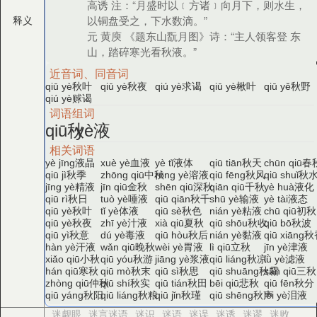
高诱 注：“月盛时以﹝方诸﹞向月下，则水生，
以铜盘受之，下水数滴。”
释义
元 黄庾 《题东山翫月图》诗：“主人领客登 东
山，踏碎寒光看秋液。”
近音词、同音词
秋叶
秋夜
求谒
楸叶
秋野
qiū yè
qiū yè
qiú yè
qiū yè
qiū yě
赇谒
qiú yè
词语组词
秋
液
qiū
yè
相关词语
液晶
血液
液体
秋天
春
yè jīng
xuè yè
yè tǐ
qiū tiān
chūn qiū
秋季
中秋
溶液
秋风
秋
qiū jì
zhōng qiū
róng yè
qiū fēng
qiū shuǐ
精液
金秋
深秋
千秋
液化
jīng yè
jīn qiū
shēn qiū
qiān qiū
yè huà
秋日
唾液
秋千
输液
液态
qiū rì
tuò yè
qiū qiān
shū yè
yè tài
秋叶
体液
秋色
粘液
初秋
qiū yè
tǐ yè
qiū sè
nián yè
chū qiū
秋夜
汁液
夏秋
秋收
秋波
qiū yè
zhī yè
xià qiū
qiū shōu
qiū bō
秋意
毒液
秋后
黏液
秋
qiū yì
dú yè
qiū hòu
nián yè
qiū xiāng
汗液
晚秋
胃液
立秋
津液
hàn yè
wǎn qiū
wèi yè
lì qiū
jīn yè
小秋
秋游
浆液
秋凉
滤液
xiǎo qiū
qiū yóu
jiāng yè
qiū liáng
lǜ yè
寒秋
秋末
秋思
秋霜
三秋
hán qiū
qiū mò
qiū sì
qiū shuāng
sān qiū
仲秋
秋实
秋田
悲秋
秋分
zhòng qiū
qiū shí
qiū tián
bēi qiū
qiū fēn
秋阳
秋粮
秋瑾
秋声
泪液
qiū yáng
qiū liáng
qiū jǐn
qiū shēng
lèi yè
迷觑眼
迷言迷语
迷识
迷语
迷误
迷诱
迷谬
迷败