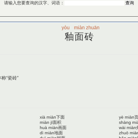
请输入您要查询的汉字、词语：
yòu
miàn
zhuān
釉面砖
称“瓷砖”
下面
xià miàn
yè miàn
面积
miàn jī
shàng mi
画面
huà miàn
wài miàn
地面
dì miàn
zhuō mià
对面