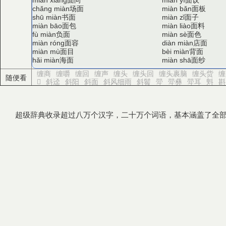
miàn xiàng
miàn yì
场面
面板
chǎng miàn
miàn bǎn
书面
面子
shū miàn
miàn zǐ
面包
面料
miàn bāo
miàn liào
负面
面色
fù miàn
miàn sè
面容
店面
miàn róng
diàn miàn
面目
背面
miàn mù
bèi miàn
海面
面纱
hǎi miàn
miàn shā
缠商
缠嚼
缠回
缠声
缠头
缠头回
缠头裹脑
缠头赀
缠
随便看
𧊏
斜迳
斜阳
斜面
斜风细雨
斜鬌
斝
斝彝
斝耳
斞
斟
超级辞典收录超过八万个汉字，二十万个词语，基本涵盖了全