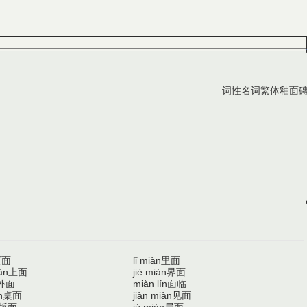
词性
名词
繁体
釉面
页面
里面
lǐ miàn
上面
界面
àn
jiè miàn
外面
面临
miàn lín
桌面
见面
n
jiàn miàn
版面
局面