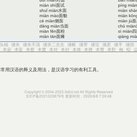
duì miàn
bǎn miàn
面试
miàn shì
píng mià
水面
shuǐ miàn
miàn shà
面貌
miàn mào
miàn kǒn
侧面
面
cè miàn
miàn jù
当面
dāng miàn
chū miàn
面粉
四
miàn fěn
sì miàn
面瘫
miàn tān
qiáng mi
头锦
缠夹
缠夹不清
缠夹二先生
缠帐
缠带
缠弦
缠惹
缠手
缠扰
本寂
本富
本察
本實
本对
本封
本将
本將
本尊
本對
㕼
㕽
部常用汉语的释义及用法，是汉语学习的有利工具。
Copyright © 2004-2023 Sdict.net All Rights Reserved
京ICP备2021023879号
更新时间：2026/8/8 7:39:48