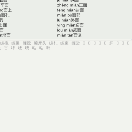
jú miàn
平面
正面
n
zhèng miàn
面上
封面
ng
fēng miàn
面孔
面部
g
miàn bù
具
路面
lù miàn
出面
迎面
yíng miàn
面
露面
lòu miàn
墙面
面谈
àn
miàn tán
缠挽
缠捉
缠搅
缠摩头
缠札
缠束
缠染
𧊆
𧊇
𧊈
𧊉
𧊊
𧊋
𧊌
𧊍
𧊎
㕾
㕿
㖀
㖁
㖂
㖃
㖃
㖄