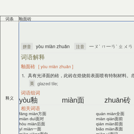
词条
釉面砖
yòu miàn zhuān
一ㄡˋ ㄇ一ㄢˋ ㄓㄨㄢ
拼音
注音
词语解释
釉面砖
[ yòu miàn zhuān ]
⒈ 具有光泽面的砖，此砖在焙烧前表面喷有特制材料。亦
英
glazed tile;
词语组词
釉
面
砖
释义
yòu
miàn
zhuān
相关词语
方面
全面
fāng miàn
quán miàn
面对
面前
miàn duì
miàn qián
后面
前面
hòu miàn
qián miàn
一面
表面
yī miàn
biǎo miàn
面向
面议