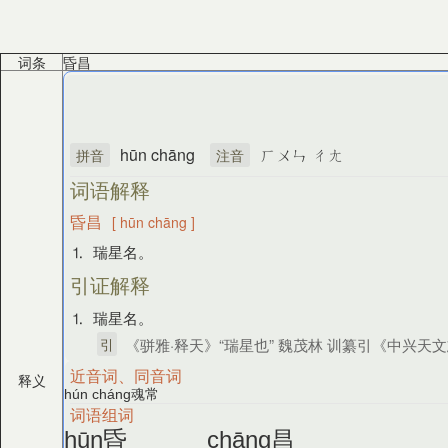
词条
昏昌
hūn chāng
ㄏㄨㄣ ㄔㄤ
拼音
注音
词语解释
昏昌
[ hūn chāng ]
⒈ 瑞星名。
引证解释
⒈ 瑞星名。
引
《骈雅·释天》“瑞星也” 魏茂林 训纂引《中兴天
近音词、同音词
释义
魂常
hún cháng
词语组词
昏
昌
hūn
chāng