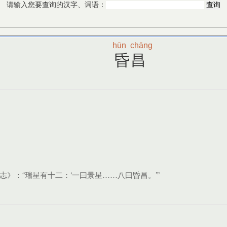
请输入您要查询的汉字、词语：
hūn
chāng
昏昌
文志》：“瑞星有十二：‘一曰景星……八曰昏昌。’”