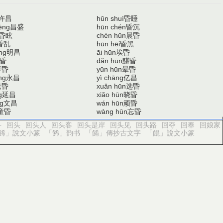
许昌
昏睡
hūn shuì
昌盛
昏沉
èng
hūn chén
昏眩
晨昏
chén hūn
昏乱
昏黑
hūn hēi
明昌
埃昏
ng
āi hūn
昏
黮昏
dǎn hūn
枣昏
晕昏
yūn hūn
永昌
亿昌
ng
yì chāng
奄昏
选昏
xuǎn hūn
延昌
晓昏
g
xiǎo hūn
文昌
顽昏
g
wán hūn
童昏
忘昏
wàng hūn
斗
回头
回头人
回头客
回头是岸
回头见
回头路
回夺
回奉
回娘家
餙」說文小篆
「餙」韵书
「餚」傳抄古文字
「餛」說文小篆