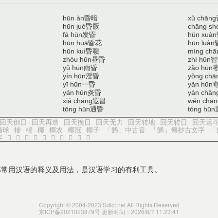
昏暗
hūn àn
xǔ chāng
昏厥
hūn jué
chāng sh
发昏
fā hūn
hūn xuàn
昏花
hūn huā
hūn luàn
昏聩
hūn kuì
míng chā
昼昏
智
zhòu hūn
zhì hūn
雨昏
yǔ hūn
zǎo hūn
淫昏
yín hūn
yǒng chā
一昏
yī hūn
yǎn hūn
炎昏
yán hūn
yán chān
遐昌
xiá chāng
wén chān
通昏
tōng hūn
tóng hūn
回天倒日
回天再造
回天挽日
回天无力
回天转地
回天转日
回天运
椭球
椮
椯
椰
椰农
椰冠
椰子
「餙」中古音
「餙」傳抄古文字
「
字
𩆅
𩆅
𩆆
𩆇
𩆈
𩆉
𩆊
𩆊
𩆋
𩆌
部常用汉语的释义及用法，是汉语学习的有利工具。
Copyright © 2004-2023 Sdict.net All Rights Reserved
京ICP备2021023879号
更新时间：2026/8/7 11:23:41