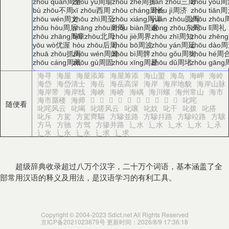
周全
周瑜
周折
三周
周
zhōu quán
zhōu yú
zhōu zhé
sān zhōu
zhōu yóu
不周
西周
周长
周济
周
bù zhōu
xī zhōu
zhōu cháng
zhōu jì
zhōu tiān
周文
周至
周详
圆周
zhōu wén
zhōu zhì
zhōu xiáng
yuán zhōu
zhōu zhōu
周后
商周
周遍
东周
周礼
zhōu hòu
shāng zhōu
zhōu biàn
dōng zhōu
zhōu lǐ
周章
北周
周界
周知
zhōu zhāng
běi zhōu
zhōu jiè
zhōu zhī
zhōu zhēng
优渥
后周
周波
周延
周
yōu wò
hòu zhōu
zhōu bō
zhōu yán
zhōu dào
抓周
周闻
周髀
周狗
周
zhuā zhōu
zhōu wén
zhōu bì
zhōu gǒu
zhōu hé
周藏
周固
周星
周堵
zhōu cáng
zhōu gù
zhōu xīng
zhōu dǔ
zhōu gāng
海寻
海屋
海屋添筹
海屋筹添
海山盟
海岛
海岬
海岭
海岱
海岱清士
海岳
海岳高深
海岸
海岸地貌
海岸山脉
海岸带
海岸线
海峡
海峤
海嵎
海川螺
海州常山
海市
海市蜃楼
海师
𥐻
𥐼
𥐽
𥐾
𥐿
𥑁
𥑂
𥑃
𥑄
𥑅
叱咤
随便看
叱咤风云
叱喝
叱嗟风云
叱嚷
叱奴
叱干
叱拨
叱搭
叱斥
方駕
方駕齊驅
方驂並路
方驂幷路
方驂竝路
方驤
方马
方驰
方驾
方骖并路
辶水
辶水
辶水
辶水
辶氶
辶氷
辶永
辶永
辶求
辶求
超级辞典收录超过八万个汉字，二十万个词语，基本涵盖了全
部常用汉语的释义及用法，是汉语学习的有利工具。
Copyright © 2004-2023 Sdict.net All Rights Reserved
京ICP备2021023879号
更新时间：2026/8/9 17:36:18