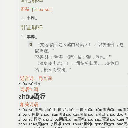
周渥
[ zhōu wò ]
⒈ 丰厚。
引证解释
⒈ 丰厚。
引
《文选·颜延之＜赭白马赋＞》：“袭养兼年，恩
隐周渥。”
李善 注：“毛萇 《诗》传：‘渥，厚也。’”
《清史稿·礼志十》：“贡使将归国……馆餼日
给，概从周渥焉。”
近音词、同音词
肘窝
zhǒu wō
词语组词
周
渥
zhōu
wò
相关词语
周围
四周
一周
周边
周
zhōu wéi
sì zhōu
yī zhōu
zhōu biān
zhōu mò
周期
周年
周刊
周日
周
zhōu qī
zhōu nián
zhōu kān
zhōu rì
zhōu dào
周岁
两周
周密
周遭
zhōu suì
liǎng zhōu
zhōu mì
zhōu zāo
zhōu xuán
周身
周易
周转
周公
周
zhōu shēn
zhōu yì
zhōu zhuǎn
zhōu gōng
zhōu bào