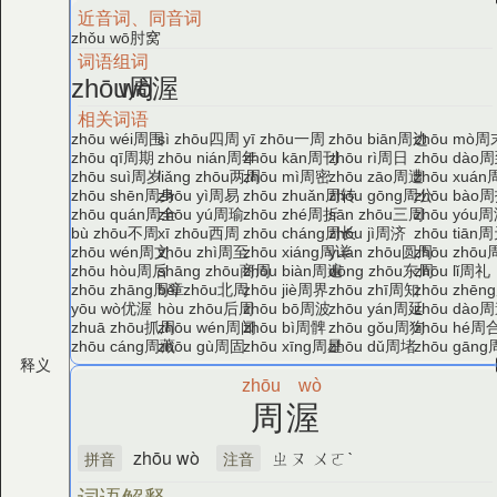
近音词、同音词
肘窝
zhǒu wō
词语组词
周
渥
zhōu
wò
相关词语
周围
四周
一周
周边
周
zhōu wéi
sì zhōu
yī zhōu
zhōu biān
zhōu mò
周期
周年
周刊
周日
周
zhōu qī
zhōu nián
zhōu kān
zhōu rì
zhōu dào
周岁
两周
周密
周遭
zhōu suì
liǎng zhōu
zhōu mì
zhōu zāo
zhōu xuán
周身
周易
周转
周公
周
zhōu shēn
zhōu yì
zhōu zhuǎn
zhōu gōng
zhōu bào
周全
周瑜
周折
三周
周
zhōu quán
zhōu yú
zhōu zhé
sān zhōu
zhōu yóu
不周
西周
周长
周济
周
bù zhōu
xī zhōu
zhōu cháng
zhōu jì
zhōu tiān
周文
周至
周详
圆周
zhōu wén
zhōu zhì
zhōu xiáng
yuán zhōu
zhōu zhōu
周后
商周
周遍
东周
周礼
zhōu hòu
shāng zhōu
zhōu biàn
dōng zhōu
zhōu lǐ
周章
北周
周界
周知
zhōu zhāng
běi zhōu
zhōu jiè
zhōu zhī
zhōu zhēng
优渥
后周
周波
周延
周
yōu wò
hòu zhōu
zhōu bō
zhōu yán
zhōu dào
抓周
周闻
周髀
周狗
周
zhuā zhōu
zhōu wén
zhōu bì
zhōu gǒu
zhōu hé
周藏
周固
周星
周堵
zhōu cáng
zhōu gù
zhōu xīng
zhōu dǔ
zhōu gāng
释义
zhōu
wò
周渥
zhōu wò
ㄓㄡ ㄨㄛˋ
拼音
注音
词语解释