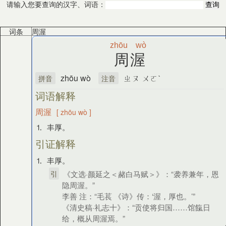
请输入您要查询的汉字、词语：
词条
周渥
zhōu
wò
周渥
zhōu wò
ㄓㄡ ㄨㄛˋ
拼音
注音
词语解释
周渥
[ zhōu wò ]
⒈ 丰厚。
引证解释
⒈ 丰厚。
引
《文选·颜延之＜赭白马赋＞》：“袭养兼年，恩
隐周渥。”
李善 注：“毛萇 《诗》传：‘渥，厚也。’”
《清史稿·礼志十》：“贡使将归国……馆餼日
给，概从周渥焉。”