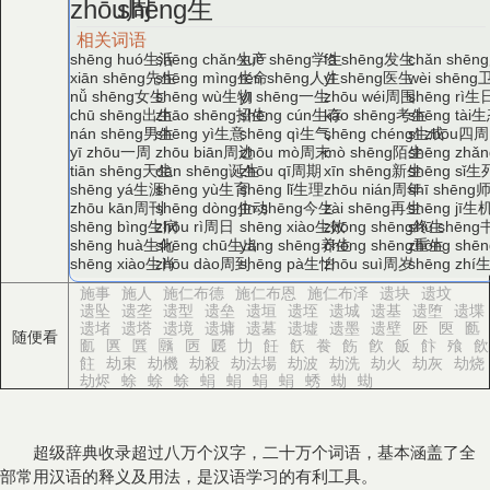
周
生
zhōu
shēng
相关词语
生活
生产
学生
发生
shēng huó
shēng chǎn
xué shēng
fā shēng
chǎn shēng
先生
生命
人生
医生
xiān shēng
shēng mìng
rén shēng
yī shēng
wèi shēng
女生
生物
一生
周围
生
nǚ shēng
shēng wù
yī shēng
zhōu wéi
shēng rì
出生
招生
生存
考生
生
chū shēng
zhāo shēng
shēng cún
kǎo shēng
shēng tài
男生
生意
生气
生成
四周
nán shēng
shēng yì
shēng qì
shēng chéng
sì zhōu
一周
周边
周末
陌生
yī zhōu
zhōu biān
zhōu mò
mò shēng
shēng zhǎn
天生
诞生
周期
新生
生
tiān shēng
dàn shēng
zhōu qī
xīn shēng
shēng sǐ
生涯
生育
生理
周年
shēng yá
shēng yù
shēng lǐ
zhōu nián
shī shēng
周刊
生动
今生
再生
生
zhōu kān
shēng dòng
jīn shēng
zài shēng
shēng jī
生病
周日
生效
终生
shēng bìng
zhōu rì
shēng xiào
zhōng shēng
shū shēng
生化
生出
养生
重生
shēng huà
shēng chū
yǎng shēng
chóng shēng
zhòng shēn
生肖
周到
生怕
周岁
shēng xiào
zhōu dào
shēng pà
zhōu suì
shēng zhí
施事
施人
施仁布德
施仁布恩
施仁布泽
遗块
遗坟
遗坠
遗垄
遗型
遗垒
遗垣
遗垤
遗城
遗基
遗堕
遗堞
遗堵
遗塔
遗境
遗墉
遗墓
遗墟
遗墨
遗壁
㔰
㔱
㔲
随便看
㔳
㔴
㔵
㔶
㔷
㔸
㔹
飪
飫
飬
飭
飮
飯
飰
飱
飲
飳
劫束
劫機
劫殺
劫法場
劫波
劫洗
劫火
劫灰
劫烧
劫烬
蜍
蜍
蜍
蜎
蜎
蜎
蜎
蜏
蜐
蜐
超级辞典收录超过八万个汉字，二十万个词语，基本涵盖了全
部常用汉语的释义及用法，是汉语学习的有利工具。