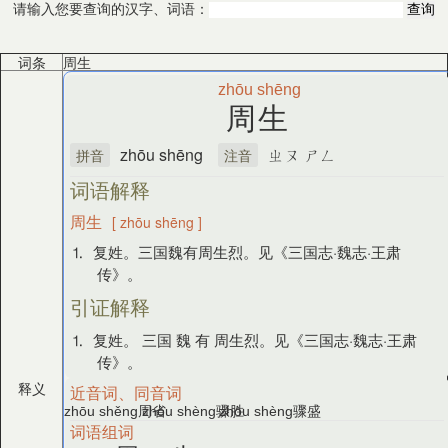
请输入您要查询的汉字、词语：
词条
周生
zhōu
shēng
周生
zhōu shēng
ㄓㄡ ㄕㄥ
拼音
注音
词语解释
周生
[ zhōu shēng ]
⒈ 复姓。三国魏有周生烈。见《三国志·魏志·王肃
传》。
引证解释
⒈ 复姓。 三国 魏 有 周生烈。见《三国志·魏志·王肃
传》。
释义
近音词、同音词
周省
骤胜
骤盛
zhōu shěng
zhòu shèng
zhòu shèng
词语组词