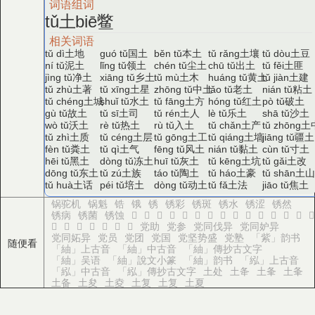
词语组词
土
鳖
tǔ
biē
相关词语
土地
国土
本土
土壤
土豆
tǔ dì
guó tǔ
běn tǔ
tǔ rǎng
tǔ dòu
泥土
领土
尘土
出土
土匪
ní tǔ
lǐng tǔ
chén tǔ
chū tǔ
tǔ fěi
净土
乡土
土木
黄土
土建
jìng tǔ
xiāng tǔ
tǔ mù
huáng tǔ
tǔ jiàn
土著
土星
中土
老土
粘土
tǔ zhù
tǔ xīng
zhōng tǔ
lǎo tǔ
nián tǔ
土城
水土
土方
红土
破土
tǔ chéng
shuǐ tǔ
tǔ fāng
hóng tǔ
pò tǔ
故土
土司
土人
乐土
沙土
gù tǔ
tǔ sī
tǔ rén
lè tǔ
shā tǔ
沃土
热土
入土
土产
土
wò tǔ
rè tǔ
rù tǔ
tǔ chǎn
tǔ zhōng
土质
土层
土工
土墙
疆土
tǔ zhì
tǔ céng
tǔ gōng
tǔ qiáng
jiāng tǔ
粪土
土气
风土
黏土
寸土
fèn tǔ
tǔ qì
fēng tǔ
nián tǔ
cùn tǔ
黑土
冻土
灰土
土坑
土改
hēi tǔ
dòng tǔ
huī tǔ
tǔ kēng
tǔ gǎi
东土
土族
陶土
土豪
土
dōng tǔ
tǔ zú
táo tǔ
tǔ háo
tǔ shān
土话
培土
动土
土法
焦土
tǔ huà
péi tǔ
dòng tǔ
tǔ fǎ
jiāo tǔ
锅驼机
锅魁
锆
锇
锈
锈彩
锈斑
锈水
锈涩
锈然
锈病
锈菌
锈蚀
𧼁
𧼂
𧼃
𧼄
𧼅
𧼆
𧼇
𧼈
𧼉
𧼊
𧼋
𧼌
𦫅
𦫆
𦫇
𦫈
𦫉
𦫋
𦫌
𦫍
𦫎
𦫏
党助
党参
党同伐异
党同妒异
党同妬异
党员
党团
党国
党坚势盛
党塾
「紫」韵书
随便看
「紬」上古音
「紬」中古音
「紬」傳抄古文字
「紬」吴语
「紬」說文小篆
「紬」韵书
「紭」上古音
「紭」中古音
「紭」傳抄古文字
土处
土夅
土夆
土夆
土备
土夋
土夌
土复
土复
土夏