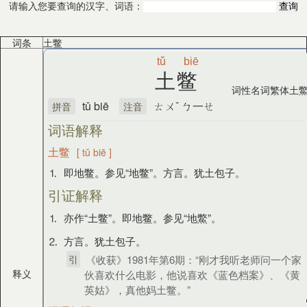
请输入您要查询的汉字、词语：
词条
土鳖
tǔ
biē
土鳖
词性
名词
繁体
土
tǔ biē
ㄊㄨˇ ㄅ一ㄝ
拼音
注音
词语解释
土鳖
[ tǔ biē ]
⒈ 即地鳖。参见“地鳖”。方言。犹土包子。
引证解释
⒈ 亦作“土鳖”。即地鳖。参见“地鱉”。
⒉ 方言。犹土包子。
引
《收获》1981年第6期：“刚才我听老师问一个家
释义
伙喜欢什么电影，他说喜欢《蓝色档案》、《黄
英姑》，真他妈土鳖。”