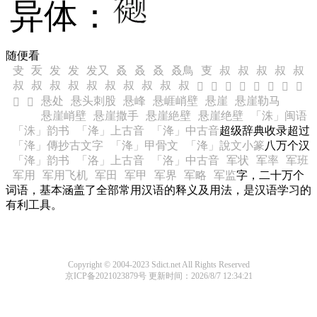
异体：
随便看
叏
叐
发
发
发又
叒
叒
叒
叒鳥
叓
叔
叔
叔
叔
叔
叔
叔
叔
叔
叔
叔
叔
叔
叔
叔
𫂦
𫂧
𫂨
𫂩
𫂪
𫂫
𫂬
𫂭
悬处
悬头刺股
悬峰
悬崕峭壁
悬崖
悬崖勒马
𫂮
𫂯
悬崖峭壁
悬崖撒手
悬崖絶壁
悬崖绝壁
「洙」闽语
「洙」韵书
「洚」上古音
「洚」中古音
超级辞典收录超过
「洚」傳抄古文字
「洚」甲骨文
「洚」說文小篆
八万个汉
「洚」韵书
「洛」上古音
「洛」中古音
军状
军率
军班
军用
军用飞机
军田
军甲
军界
军略
军监
字，二十万个
词语，基本涵盖了全部常用汉语的释义及用法，是汉语学习的
有利工具。
Copyright © 2004-2023 Sdict.net All Rights Reserved
京ICP备2021023879号
更新时间：2026/8/7 12:34:21