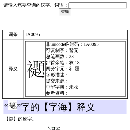
请输入您要查询的汉字、词语：
词条
1A0095
非unicode临时码：1A0095
可复制字：暂无
总笔画数：23
部首余笔：衣 18
释义
两分字元：衤 題
字形描述：
提交来源：
中华字海：未收
参考资料：
“
”字的【字海】释义
【禵】的讹字。