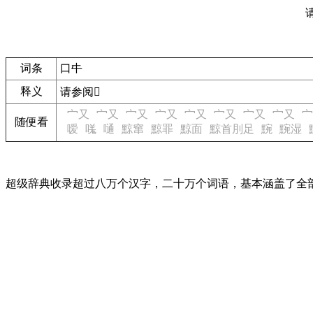
词条
口㐄
释义
请参阅
𠴟
宀又
宀又
宀又
宀又
宀又
宀又
宀又
宀又
宀
随便看
嗳
嗴
嗵
黥窜
黥罪
黥面
黥首刖足
黦
黦湿
超级辞典收录超过八万个汉字，二十万个词语，基本涵盖了全