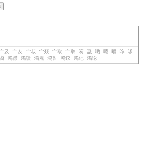
宀及
宀友
宀叔
宀叕
宀取
宀取
嗬
嗭
嗮
嗯
嗰
嗱
嗲
裔
鸿襟
鸿覆
鸿规
鸿誓
鸿议
鸿记
鸿论