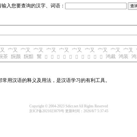
请输入您要查询的汉字、词语：
又
宀又
宀又
宀又
宀又
宀又
宀又
宀又
宀又
宀又
宀叉
黦茶
黦颜
黦黯
黧
鸿裁
鸿装
鸿
𣥘
𣥙
𣥚
𣥛
𣥜
𣥝
𣥞
𣥟
𣥠
𣥡
部常用汉语的释义及用法，是汉语学习的有利工具。
Copyright © 2004-2023 Sdict.net All Rights Reserved
京ICP备2021023879号
更新时间：2026/8/7 5:37:45