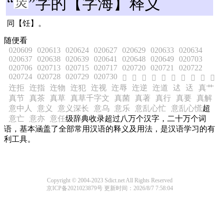
“
”字的【字海】释义
同【饪】。
随便看
020609
020613
020624
020627
020629
020633
020634
020637
020638
020639
020641
020648
020649
020703
020706
020713
020715
020717
020720
020721
020722
020724
020728
020729
020730
𤶔
𤶕
𤶖
𤶗
𤶘
𤶙
𤶚
𤶛
𤶜
𤶝
迕拒
迕指
迕物
迕犯
迕视
迕辱
迕逆
迕道
迖
迗
真艹
真节
真茶
真草
真草千字文
真菌
真著
真行
真要
真解
意中人
意义
意义深长
意乌
意乐
意乱心忙
意乱心慌
超
意亡
意亦
意任
级辞典收录超过八万个汉字，二十万个词
语，基本涵盖了全部常用汉语的释义及用法，是汉语学习的有
利工具。
Copyright © 2004-2023 Sdict.net All Rights Reserved
京ICP备2021023879号
更新时间：2026/8/7 7:58:04