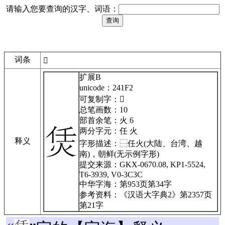
请输入您要查询的汉字、词语：
词条
𤇲
扩展B
unicode：241F2
可复制字：𤇲
总笔画数：10
部首余笔：火 6
两分字元：任 火
释义
字形描述：
⿱任火(大陆、台湾、越
南)，朝鲜(无示例字形)
提交来源：GKX-0670.08, KP1-5524,
T6-3939, V0-3C3C
中华字海：第953页第34字
参考资料：《汉语大字典2》第2357页
第21字