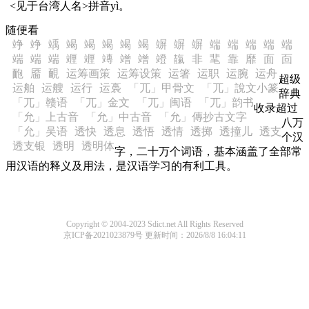
<见于台湾人名>拼音yì。
随便看
竫
竫
竬
竭
竭
竭
竭
竭
竮
竮
竮
端
端
端
端
端
端
端
端
竰
竰
竱
竲
竲
竳
靝
非
靟
靠
靡
面
靣
靤
靥
靦
运筹画策
运筹设策
运箸
运职
运腕
运舟
超级
运舶
运艘
运行
运裛
「兀」甲骨文
「兀」說文小篆
辞典
「兀」赣语
「兀」金文
「兀」闽语
「兀」韵书
收录超过
「允」上古音
「允」中古音
「允」傳抄古文字
八万
「允」吴语
透快
透息
透悟
透情
透掷
透撞儿
透支
个汉
透支银
透明
透明体
字，二十万个词语，基本涵盖了全部常
用汉语的释义及用法，是汉语学习的有利工具。
Copyright © 2004-2023 Sdict.net All Rights Reserved
京ICP备2021023879号
更新时间：2026/8/8 16:04:11