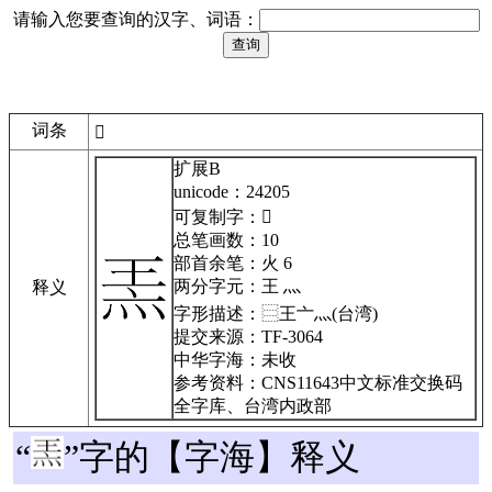
请输入您要查询的汉字、词语：
词条
𤈅
扩展B
unicode：24205
可复制字：𤈅
总笔画数：10
部首余笔：火 6
两分字元：王 灬
释义
字形描述：
⿳王亠灬(台湾)
提交来源：TF-3064
中华字海：未收
参考资料：CNS11643中文标准交换码
全字库、台湾内政部
“
”字的【字海】释义