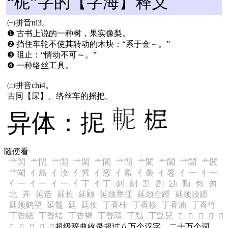
“柅”字的【字海】释义
㈠拼音ni3。
❶ 古书上说的一种树，果实像梨。
❷ 挡住车轮不使其转动的木块：“系于金～。”
❸ 阻止：“情动不可～。”
❹ 一种络丝工具。
㈡拼音chi4。
古同【杘】。络丝车的摇把。
异体：抳
随便看
艹閃
艹閈
艹開
艹閑
艹閒
艹間
艹閣
艹閨
艹閭
艹閱
艹閵
亻㬎
亻㳊
亻㷀
亻䆫
亻䍃
亻䙚
亻䙴
亻一
亻一
亻一
亻一
亻一
亻丁
亻丁
㓟
刻
割
剷
㔕
勤
包
匆
北
卉
延选
延长
延顾
延颈举踵
延颈企踵
延颈跂踵
延颈鹤望
延髓
廷
廷仗
丁香柿
丁香核
丁香油
丁香竹
丁香結
丁香结
丁香褐
丁香頭
丁點
丁點兒
𨟡
𨟢
𨟣
𨟤
𨟥
超级辞典收录超过八万个汉字，二十万个词
𨟦
𨟧
𨟨
𨟩
𨟪