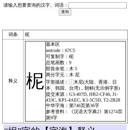
请输入您要查询的汉字、词语：
词条
柅
基本区
unicode：67C5
可复制字：柅
总笔画数：9
部首余笔：木 5
柅
两分字元：木 尼
释义
字形描述：
⿰木尼(大陆、香港、日
本、韩国、台湾)，朝鲜(无示例字形)
提交来源：G3-407D, HB2-CF46, J1-
433C, KP1-4AEC, K1-5C5D, T2-2B28
中华字海：第746页第36字
参考资料：《汉语大字典2》第1274页
第9字