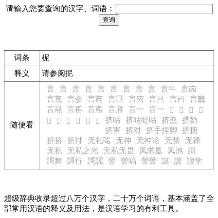
请输入您要查询的汉字、词语：
词条
柅
释义
请参阅
抳
言
言
言
言
言
言
言
言
言
言㐄
言㐫
言㐬
言㐱
言㒼
言㔾
言㚒
言㠯
言㠯
言㡭
言㬎
言䍃
言䍃
言䧹
言一
言一
𪰽
𪰾
𪰿
𪱀
挤咕
挤咕眨咕
挤壑
挤奶
𪱂
𪱃
𪱄
𪱅
𪱆
𪱇
随便看
挤害
挤对
挤手捏脚
挤拥
挤挤
挤排
无礼喏
无神
无神论
无禁
无禄
无私
无私之光
无私无畏
凤求凰
凤池
謌
謌舞
謌行
謌謡
謍
謍嗃
謍謍
謎
謏
謏学
超级辞典收录超过八万个汉字，二十万个词语，基本涵盖了全
部常用汉语的释义及用法，是汉语学习的有利工具。