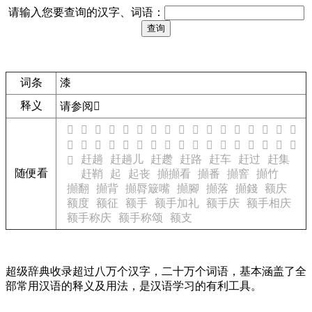
请输入您要查询的汉字、词语：
词条
漆
释义
请参阅
𣴶
𰰭
𰰮
𰰯
𰰰
𰰱
𰰲
𰰳
𰰴
𰰵
𰰶
𰰷
𰰸
𰰹
𰰺
𰰻
𰰼
𰰽
𰰾
𰰿
𰱀
𰱁
𰱂
𰱃
𰱄
𰱅
𦖻
𦖼
𦖽
𦖾
𦗀
𦗁
𦗂
𦗃
𦗄
赶趟
赶趟儿
赶趱
赶路
赶车
赶过
赶集
𦗅
随便看
赶鞘
起
起丧
攧攧看
攧番
攧窨
攧竹
攧翻
攧背
攧脣簸嘴
攧腳
攧落
攧錢
额庆
额度
额征
额手
额手加礼
额手庆
额手相庆
额手称庆
额手称颂
额支
超级辞典收录超过八万个汉字，二十万个词语，基本涵盖了全
部常用汉语的释义及用法，是汉语学习的有利工具。