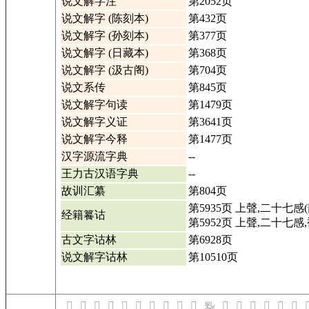
说文解字注
第2052页
说文解字 (陈刻本)
第432页
说文解字 (孙刻本)
第377页
说文解字 (日藏本)
第368页
说文解字 (汲古阁)
第704页
说文系传
第845页
说文解字句读
第1479页
说文解字义证
第3641页
说文解字今释
第1477页
汉字源流字典
--
王力古汉语字典
--
故训汇纂
第804页
第5935页 上聲,二十七感(
经籍籑诂
第5952页 上聲,二十七感,
古文字诂林
第6928页
说文解字诂林
第10510页
𢆖
𢆗
𢆘
𢆙
𢆚
𢆛
𢆜
𢆝
𢆞
𢆠
𢆢
𢆣
𢆤
𢆦
𢆧
𢆨

𢆡