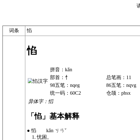
词条
惂
惂
拼音：kǎn
部首：忄
总笔画：11
98五笔：nqeg
86五笔：nqvg
统一码：60C2
仓颉：phsx
异体字：慆
「惂」基本解释
● 惂 kǎn ㄎㄢˇ
1. 忧困。