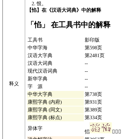
2. 恨。
【惂】在《汉语大词典》中的解释
「惂」 在工具书中的解释
工具书
影印版
中华字海
第598页
汉语大字典
第2481页
汉语大词典
--
现代汉语词典
--
新华字典
--
释义
字 源
--
中华大字典
第738页
康熙字典 (内府)
第931页
康熙字典 (同文)
第389页
康熙字典 (标点)
第334页
异体字
慆
𫺼详情