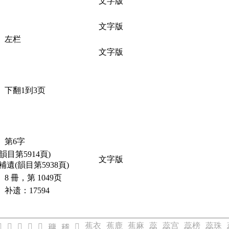
文字版
文字版
左栏
文字版
下翻1到3页
第6字
韻目第5914頁)
文字版
補遺(韻目第5938頁)
8 冊，第 1049页
补遗：17594
蕉衣
蕉鹿
蕉麻
蕊
蕊宫
蕊榜
蕊珠

𥡮
𥡯
𥡰
𥡱
𥡵
𥡲
𥡴